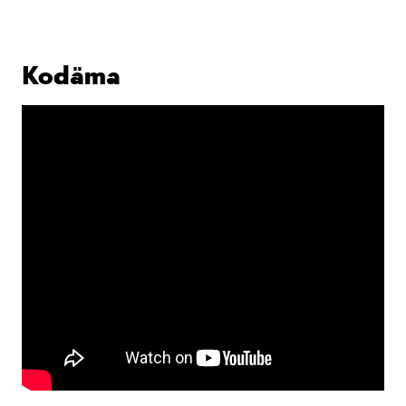
Kodäma