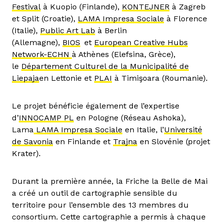
Festival
à Kuopio (Finlande),
KONTEJNER
à Zagreb
et Split (Croatie),
LAMA Impresa Sociale
à Florence
(Italie),
Public Art Lab
à Berlin
(Allemagne),
BIOS
et
European Creative Hubs
Network-ECHN
à Athènes (Elefsina, Grèce),
le
Département Culturel de la Municipalité de
Liepaja
en Lettonie et
PLAI
à Timişoara (Roumanie).
Le projet bénéficie également de l’expertise
d’
INNOCAMP PL
en Pologne (Réseau Ashoka),
Lama
LAMA Impresa Sociale
en Italie, l’
Université
de Savonia
en Finlande et
Trajna
en Slovénie (projet
Krater).
Durant la première année, la Friche la Belle de Mai
a créé un outil de cartographie sensible du
territoire pour l’ensemble des 13 membres du
consortium. Cette cartographie a permis à chaque