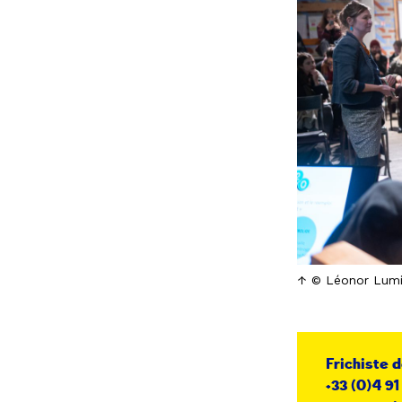
© Léonor Lum
Frichiste 
+33 (0)4 91