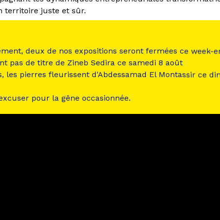
territoire juste et sûr.
n : 2001
tion à la Friche : 2017
ement, deux de nos expositions seront fermées ce week-e
nt pas de titre de Zineb Sedira ce samedi 8 août
s, les pierres fleurissent d'Abdessamad El Montassir ce d
 excuser pour la gêne occasionnée.