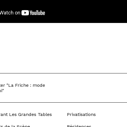
er "La Friche : mode
i"
rant Les Grandes Tables
Privatisations
ts de la Scène
Résidences