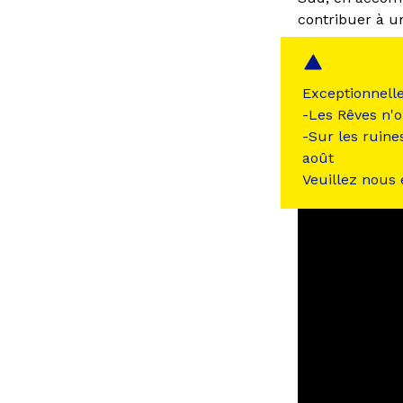
contribuer à un 
Date de créatio
Date d’implanta
Exceptionnell
-Les Rêves n'o
-Sur les ruine
août
Veuillez nous