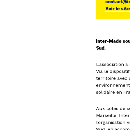
contact@i
Voir le sit
Inter-Made sou
Sud.
L’association 
Via le dispositi
territoire avec
environnementau
solidaire en Fr
Aux côtés de s
Marseille, Inte
l’organisation
Sud, en accomp