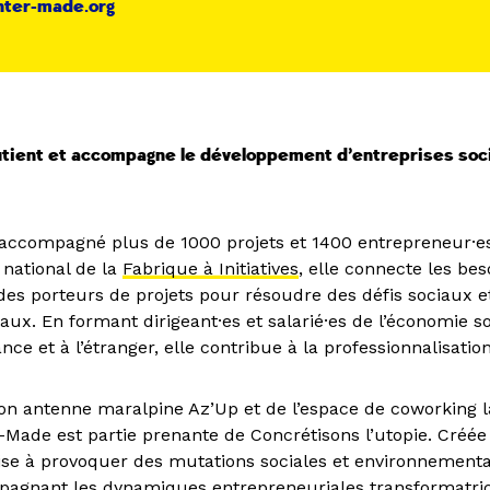
nter-made.org
e
tient et accompagne le développement d’entreprises soci
a accompagné plus de 1000 projets et 1400 entrepreneur·e
f national de la
Fabrique à Initiatives
, elle connecte les be
 des porteurs de projets pour résoudre des défis sociaux e
x. En formant dirigeant·es et salarié·es de l’économie so
ance et à l’étranger, elle contribue à la professionnalisatio
on antenne maralpine Az’Up et de l’espace de coworking 
r-Made est partie prenante de Concrétisons l’utopie. Créée
 vise à provoquer des mutations sociales et environnement
agnant les dynamiques entrepreneuriales transformatric