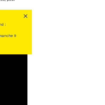
nd :
imanche 9