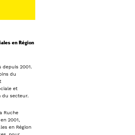
ales en Région
s depuis 2001.
soins du
t
ciale et
n du secteur.
la Ruche
 en 2001,
ales en Région
es, pour