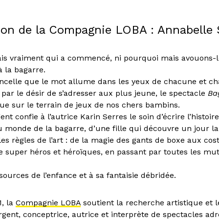
ion de la Compagnie LOBA : Annabelle 
ais vraiment qui a commencé, ni pourquoi mais avouons-le,
à la bagarre.
étincelle que le mot allume dans les yeux de chacune et c
t par le désir de s’adresser aux plus jeune, le spectacle
Ba
ue sur le terrain de jeux de nos chers bambins.
nt confie à l’autrice Karin Serres le soin d’écrire l’histoir
monde de la bagarre, d’une fille qui découvre un jour la 
les règles de l’art : de la magie des gants de boxe aux co
e super héros et héroïques, en passant par toutes les mut
ources de l’enfance et à sa fantaisie débridée.
, la
Compagnie LOBA
soutient la recherche artistique et l
rgent, conceptrice, autrice et interprète de spectacles ad