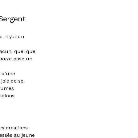
Sergent
 il y a un
hacun, quel que
garre
pose un
e d’une
joie de se
stumes
ations
es créations
ressés au jeune