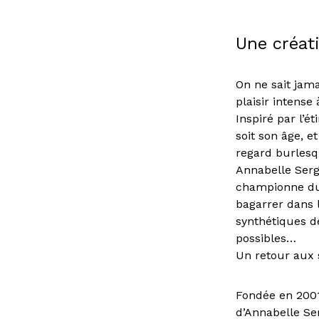
Une créat
On ne sait jam
plaisir intense 
Inspiré par l’
soit son âge, e
regard burlesq
Annabelle Serge
championne du 
bagarrer dans 
synthétiques d
possibles…
Un retour aux s
Fondée en 2001
d’Annabelle Se