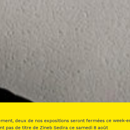
ement, deux de nos expositions seront fermées ce week-e
nt pas de titre de Zineb Sedira ce samedi 8 août