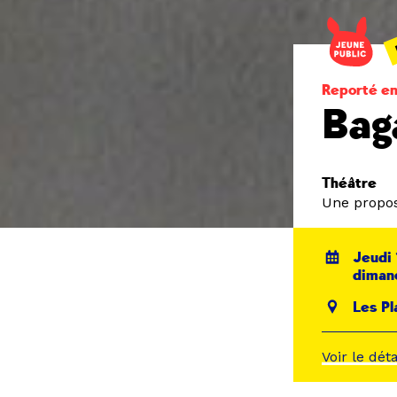
Reporté en
Bag
Théâtre
Une propos
Jeudi 
diman
Les Pl
Voir le dét