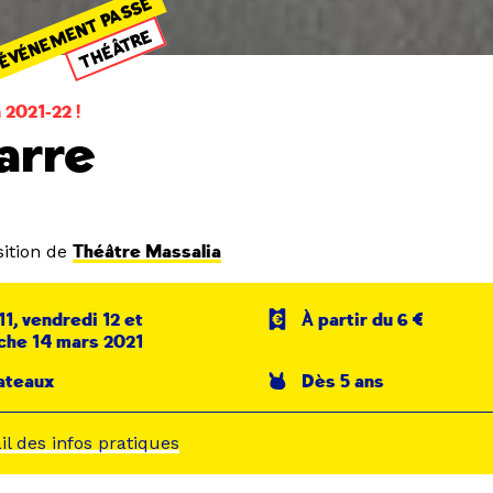
ÉVÉNEMENT PASSÉ
THÉÂTRE
 2021-22 !
arre
ition de
Théâtre Massalia
11, vendredi 12 et
À partir du 6 €
che 14 mars 2021
ateaux
Dès 5 ans
ail des infos pratiques