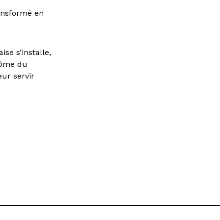
ransformé en
.
se s’installe,
ntôme du
eur servir