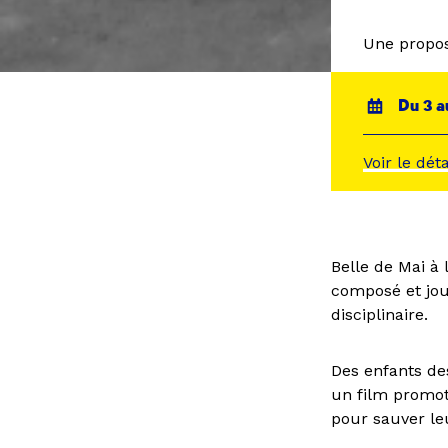
Une propos
Du 3 a
Voir le dét
Belle de Mai à 
composé et joué
disciplinaire.
Des enfants de
un film promoti
pour sauver le