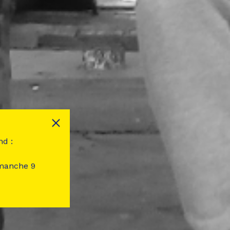
nd :
imanche 9