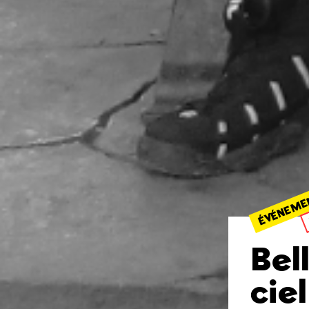
ÉVÉNEME
Bel
ciel