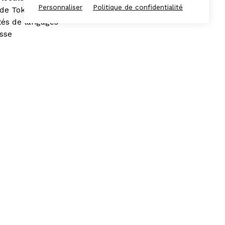
Personnaliser
Politique de confidentialité
 de Tokyo,
ités de langages
esse
nue du réel et