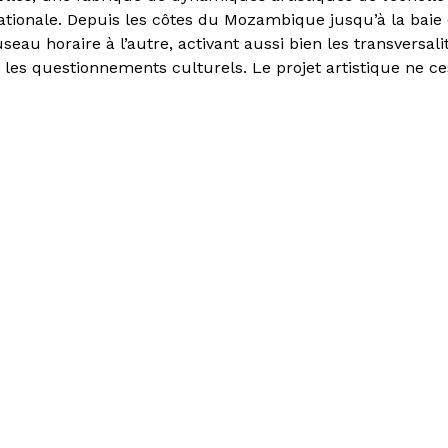
nationale. Depuis les côtes du Mozambique jusqu’à la baie
useau horaire à l’autre, activant aussi bien les transversal
 les questionnements culturels. Le projet artistique ne c
’espace/monde en mutations, d’observer la naissance conti
tations par la rencontre entre arts, territoires et publi
er "La Friche : mode
i"