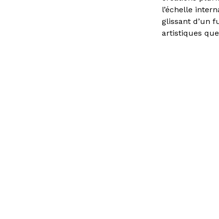
l’échelle inter
glissant d’un f
artistiques que
d’interroger l
de ses représen
Vous avez une question ?
Consult
d’emplo