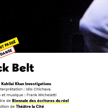
NT PASSÉ
DANSE
ck Belt
Kubilai Khan Investigations
terprétation : Idio Chichava
 et musique : Frank Micheletti
dre de
Biennale des écritures du réel
ition de
Théâtre la Cité