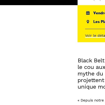
Vendre
Les Pl
Voir le dét
Black Bel
le cou au
mythe du 
projetten
unique mo
« Depuis notre