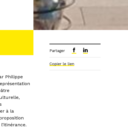
Partager
Copier le lien
ar Philippe
représentation
âtre
ulturelle,
s
er à la
proposition
l’itinérance.