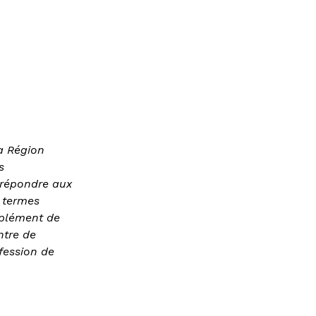
a Région
s
 répondre aux
n termes
mplément de
ntre de
fession de