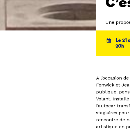
C’e
Une propos
Le 21
20h
A l’occasion de
Fenwick et Jean
publique, pen
Volant. Install
l’autocar trans
stagiaires pour
rencontre de no
artistique en p