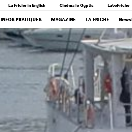
La Friche in English
Cinéma le Gyptis
LaboFriche
INFOS PRATIQUES
MAGAZINE
LA FRICHE
Newsl