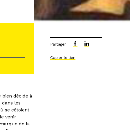
Partager
Copier le lien
e bien décidé à
e dans les
ù se côtoient
de venir
émarque de la