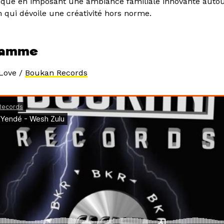
ique en imposant une ambiance familiale innovante auto
qui dévoile une créativité hors norme.
ramme
 Love /
Boukan Records