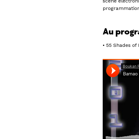
scène électron
programmation 
Au prog
• 55 Shades of