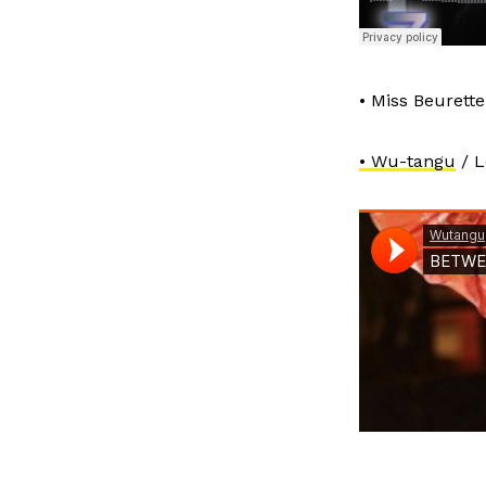
• Miss Beurett
• Wu-tangu
/ L