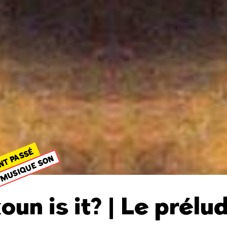
NT PASSÉ
MUSIQUE SON
oun is it? | Le prélu