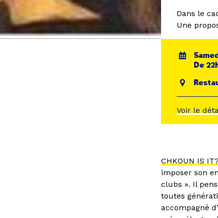
Dans le ca
Une propos
Samed
De 22h
Restau
Voir le dét
CHKOUN IS IT
imposer son en
clubs ». Il pe
toutes générat
accompagné d’u