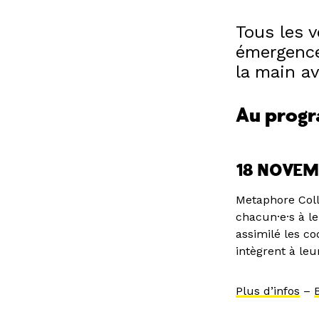
Tous les v
émergence
la main av
Au prog
18 NOVEM
Metaphore Colle
chacun·e·s à l
assimilé les co
intègrent à leu
Plus d’infos
–
B