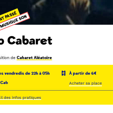
NT PASSÉ
MUSIQUE SON
b Cabaret
ition de
Cabaret Aléatoire
es vendredis de 22h à 05h
À partir de 6€
 Cab
Acheter sa place
ail des infos pratiques