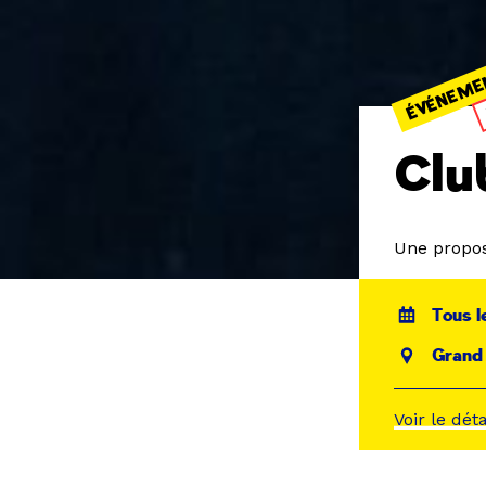
ÉVÉNEME
Clu
Une propos
Tous l
Grand
Voir le dét