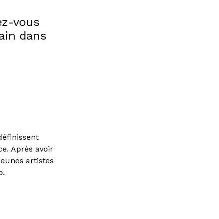
dez-vous
ain dans
définissent
e. Après avoir
jeunes artistes
p.