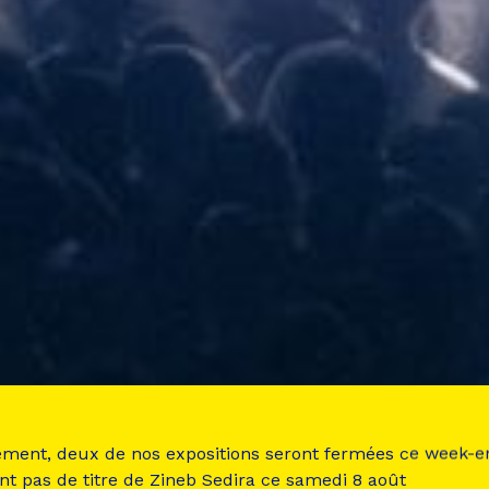
ement, deux de nos expositions seront fermées ce week-e
nt pas de titre de Zineb Sedira ce samedi 8 août