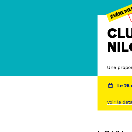
ÉVÉNEME
CLU
NIL
Une propos
Le 28 
Voir le dét