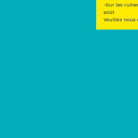
-Sur les ruine
août
Veuillez nous