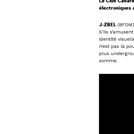
Le Club Cabare
électroniques 
J-ZBEL
(BFDM
S’ils s’amusent
identité visuel
n’est pas là po
plus undergroun
somme.