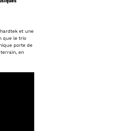
musiques
a hardtek et une
 que le trio
onique porte de
terrain, en