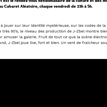
t est le rendez-vous hebdomadaire de la culture et des 
au Cabaret Aléatoire, chaque vendredi de 23h à 5h.
)
 à jouer sur leur identité mystérieuse, sur les codes de l
le très 90’s, le niveau des production de J-Zbel montre bien
ur amuser la galerie. Fruit de tout ce que la scène électr
d, J-Zbel joue live, fort et bien. Un vent de fraîcheur sou