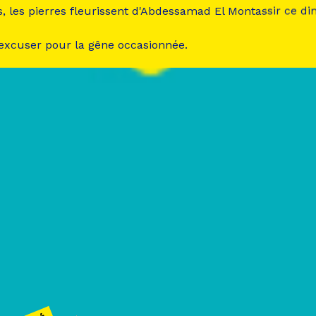
s, les pierres fleurissent d'Abdessamad El Montassir ce d
 excuser pour la gêne occasionnée.