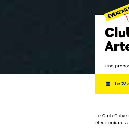
ÉVÉNEME
Clu
Art
Une propos
Le 27 
Le Club Cabare
électroniques 