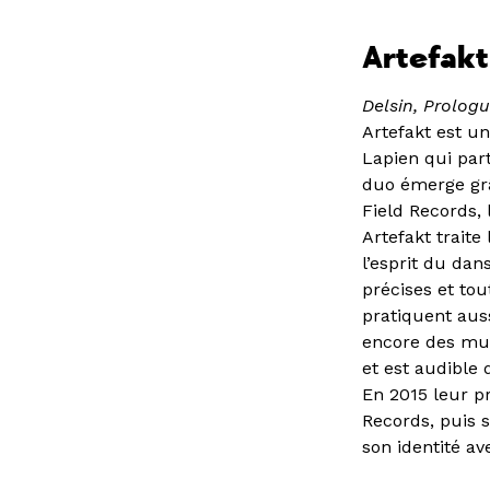
Artefakt
Delsin, Prolog
Artefakt est u
Lapien qui par
duo émerge grâ
Field Records,
Artefakt trait
l’esprit du da
précises et tou
pratiquent aus
encore des mus
et est audible
En 2015 leur pr
Records, puis s
son identité a