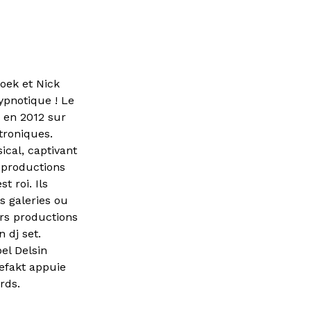
oek et Nick
pnotique ! Le
 en 2012 sur
troniques.
cal, captivant
 productions
 roi. Ils
s galeries ou
rs productions
 dj set.
el Delsin
tefakt appuie
rds.