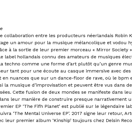
ue
ne collaboration entre les producteurs néerlandais Robin K
tage un amour pour la musique mélancolique et vodou hy
ce à la sortie de leur premier morceau « Mirror Society »
 le label hollandais connu des amateurs de musiques élec
e la techno comme une forme d’art plutôt qu’un genre musi
nseur tant pour une écoute au casque immersive avec des
t en nuances que sur un dance-floor de rave, où le bpm est
si la musique d’improvisation et peuvent être vus dans de
ées. Cette fusion de deux mondes se manifeste dans leu
 dans leur manière de construire presque narrativement un
emier EP ‘The Fifh Planet’ est publié sur le légendaire lab
uivra ‘The Mental Universe EP’. 2017 signe leur retour, Ar
vec leur premier album ‘Kinship’ toujours chez Delsin Reco