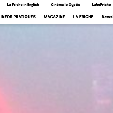
La Friche in English
Cinéma le Gyptis
LaboFriche
INFOS PRATIQUES
MAGAZINE
LA FRICHE
Newsl