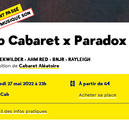
NT PASSÉ
MUSIQUE SON
b Cabaret x Paradox
KWILDER + AHM RED + BNJR + RAYLEIGH
ition de
Cabaret Aléatoire
di 27 mai 2022 à 23h
À partir de 6€
 Cab
Acheter sa place
ail des infos pratiques