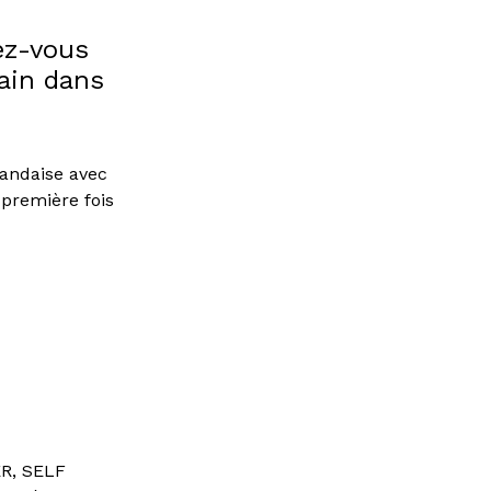
dez-vous
ain dans
landaise avec
première fois
ER, SELF