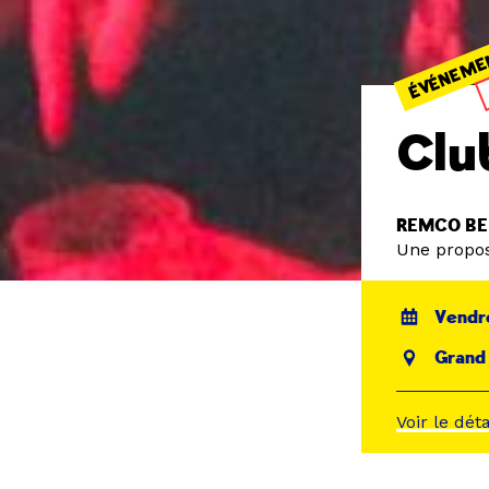
ÉVÉNEME
Clu
REMCO BEE
Une propos
Vendre
Grand
Voir le dét