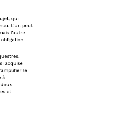
ujet, qui
incu. L’un peut
mais l’autre
obligation.
questres,
si acquise
amplifier le
e à
s deux
les et