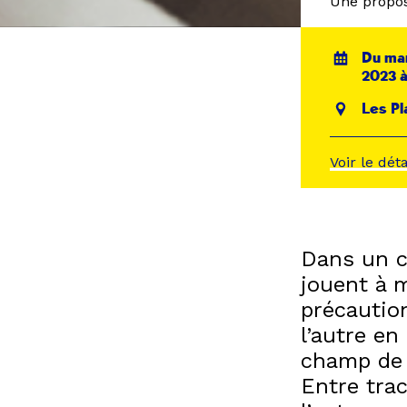
Une propos
Du mar
2023 à
Les Pl
Voir le dét
Dans un c
jouent à m
précautio
l’autre en
champ de 
Entre trac