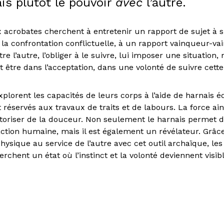
ais plutôt le pouvoir
avec
l’autre.
x acrobates cherchent à entretenir un rapport de sujet à s
 la confrontation conflictuelle, à un rapport vainqueur-va
re l’autre, l’obliger à le suivre, lui imposer une situation, 
être dans l’acceptation, dans une volonté de suivre cette 
explorent les capacités de leurs corps à l’aide de harnais é
réservés aux travaux de traits et de labours. La force ain
toriser de la douceur. Non seulement le harnais permet d’
action humaine, mais il est également un révélateur. Grâc
ysique au service de l’autre avec cet outil archaïque, le
rchent un état où l’instinct et la volonté deviennent visib