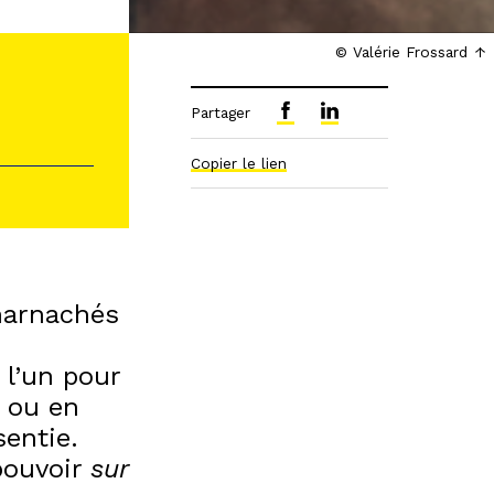
© Valérie Frossard
Partager
Copier le lien
harnachés
 l’un pour
u ou en
sentie.
 pouvoir
sur