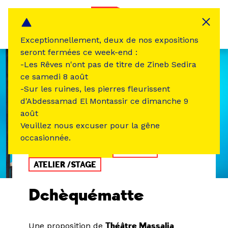
Panneau de gestion des cookies
MENU
Exceptionnellement, deux de nos expositions
seront fermées ce week-end :
-Les Rêves n'ont pas de titre de Zineb Sedira
ce samedi 8 août
-Sur les ruines, les pierres fleurissent
d'Abdessamad El Montassir ce dimanche 9
août
Veuillez nous excuser pour la gêne
occasionnée.
ÉVÉNEMENT PASSÉ
THÉÂTRE
ATELIER /STAGE
Dchèquématte
Une proposition de
Théâtre Massalia