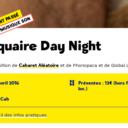
NT PASSÉ
MUSIQUE SON
quaire Day Night
ition de
Cabaret Aléatoire
et de Phonopaca et de Global 
avril 2016
Préventes : 12€ (hors 
loc.)
 Cab
ail des infos pratiques