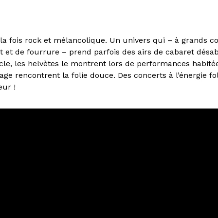
 la fois rock et mélancolique. Un univers qui – à grands c
t et de fourrure – prend parfois des airs de cabaret désa
cle, les helvètes le montrent lors de performances habité
 rage rencontrent la folie douce. Des concerts à l’énergie fo
œur !