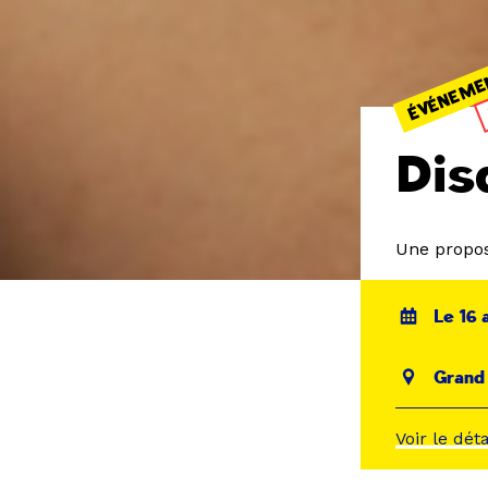
ÉVÉNEME
Dis
Une propos
Le 16 
Grand
Voir le dét