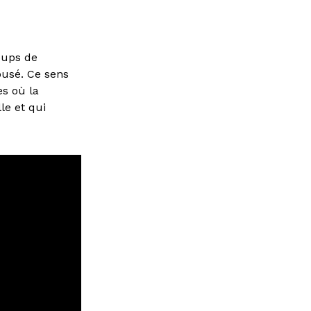
oups de
busé. Ce sens
es où la
lle et qui