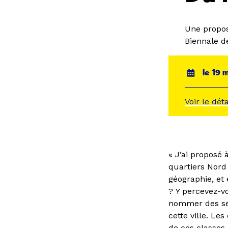
Une propos
Biennale d
le 19 
Voir le dét
« J’ai proposé 
quartiers Nord 
géographie, et 
? Y percevez-v
nommer des sens
cette ville. Le
de ces classes,