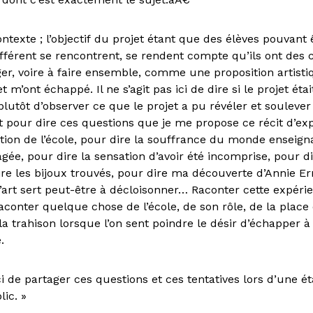
ontexte ; l’objectif du projet étant que des élèves pouvant 
ifférent se rencontrent, se rendent compte qu’ils ont des 
ger, voire à faire ensemble, comme une proposition artisti
 m’ont échappé. Il ne s’agit pas ici de dire si le projet éta
it plutôt d’observer ce que le projet a pu révéler et soule
st pour dire ces questions que je me propose ce récit d’ex
tion de l’école, pour dire la souffrance du monde enseign
agée, pour dire la sensation d’avoir été incomprise, pour d
ire les bijoux trouvés, pour dire ma découverte d’Annie E
’art sert peut-être à décloisonner… Raconter cette expéri
aconter quelque chose de l’école, de son rôle, de la place
la trahison lorsque l’on sent poindre le désir d’échapper à
.
ici de partager ces questions et ces tentatives lors d’une ét
ic. »