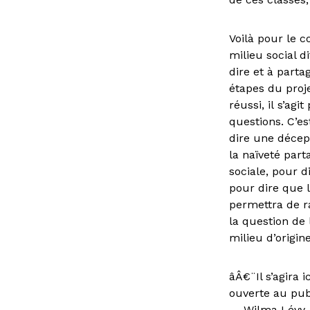
Voilà pour le c
milieu social d
dire et à parta
étapes du projet
réussi, il s’ag
questions. C’e
dire une décep
la naïveté part
sociale, pour d
pour dire que l
permettra de r
la question de 
milieu d’origine
âÂ€¨Il s’agira 
ouverte au publ
— Wilma Lévy