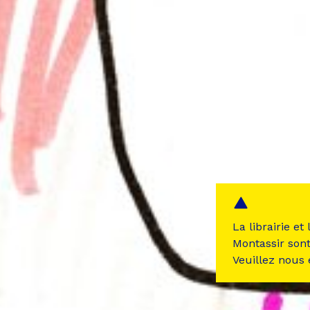
La librairie et
Montassir son
Veuillez nous