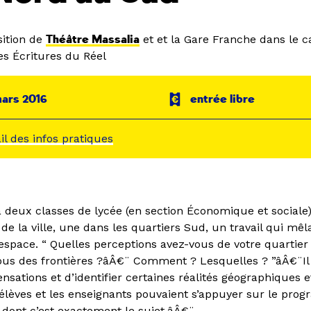
ition de
Théâtre Massalia
et et la Gare Franche dans le c
es Écritures du Réel
mars 2016
entrée libre
ail des infos pratiques
à deux classes de lycée (en section Économique et sociale
de la ville, une dans les quartiers Sud, un travail qui mêla
espace. “ Quelles perceptions avez-vous de votre quartier 
ous des frontières ?âÂ€¨ Comment ? Lesquelles ? ”âÂ€¨Il s
ations et d’identifier certaines réalités géographiques e
s élèves et les enseignants pouvaient s’appuyer sur le pro
 dont c’est exactement le sujet.âÂ€¨