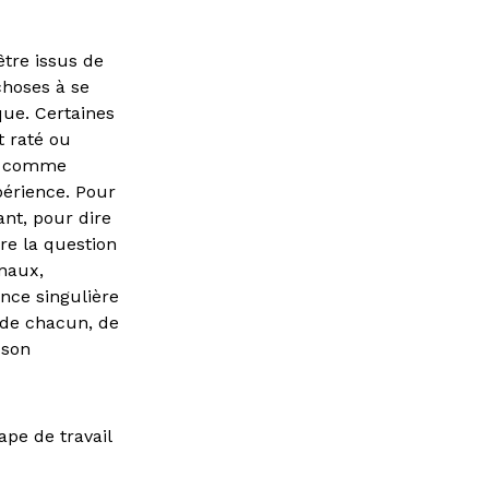
être issus de
choses à se
que. Certaines
it raté ou
ver comme
périence. Pour
ant, pour dire
ire la question
rnaux,
ence singulière
 de chacun, de
 son
ape de travail