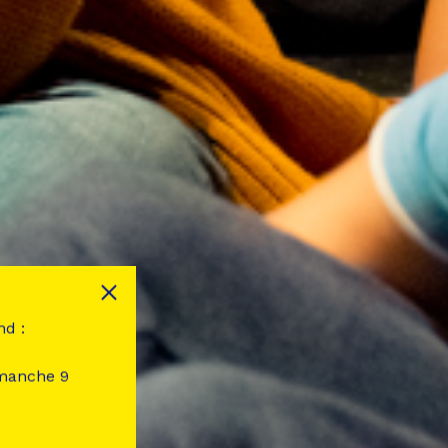
nd :
imanche 9