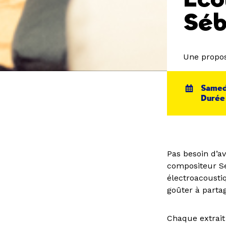
Séb
Une propo
Samedi
Durée 
Pas besoin d’av
compositeur Sé
électroacousti
goûter à partag
Chaque extrait