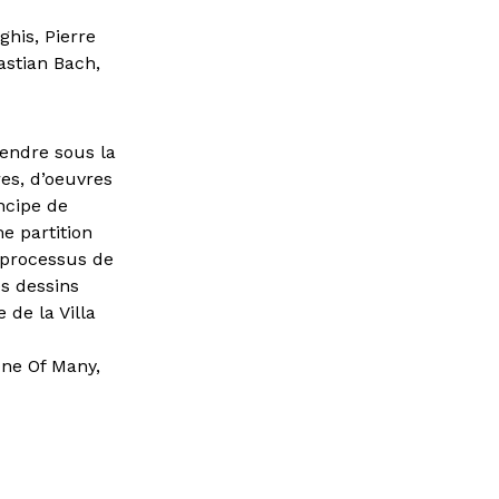
ghis, Pierre
astian Bach,
endre sous la
es, d’oeuvres
ncipe de
e partition
 processus de
es dessins
 de la Villa
One Of Many,