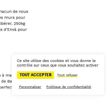
 chacun de nous
des murs pour
libérer. 250kg
ts d’Envà pour
Ce site utilise des cookies et vous donne le
contrôle sur ceux que vous souhaitez activer
TOUT ACCEPTER
n à main ou
Tout refuser
c de Barcelone
Personnaliser
Politique de confidentialité
 perfectionner