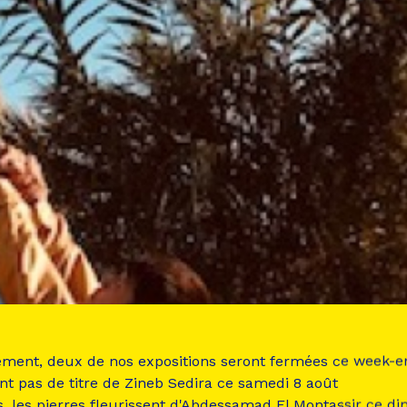
ement, deux de nos expositions seront fermées ce week-e
nt pas de titre de Zineb Sedira ce samedi 8 août
s, les pierres fleurissent d'Abdessamad El Montassir ce d