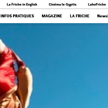
La Friche in English
Cinéma le Gyptis
LaboFriche
INFOS PRATIQUES
MAGAZINE
LA FRICHE
Newsl