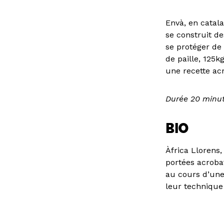
Envà, en catal
se construit d
se protéger de 
de paille, 125
une recette acr
Durée 20 minu
BIO
Àfrica Llorens
portées acrobat
au cours d’une 
leur technique 