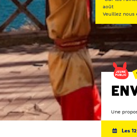
août
Veuillez nous
EN
Une propos
Les 12