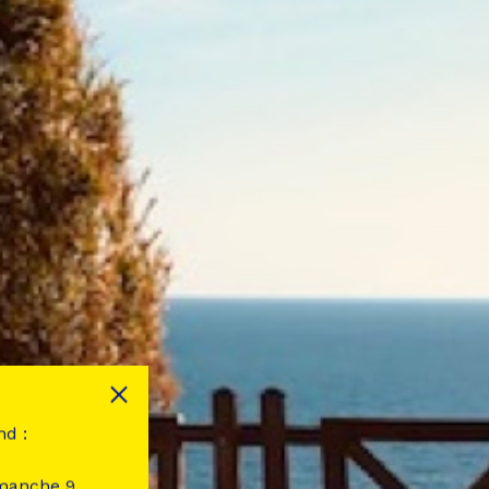
nd :
imanche 9