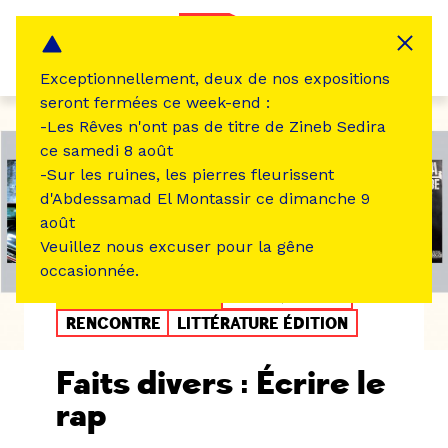
Panneau de gestion des cookies
MENU
Exceptionnellement, deux de nos expositions
seront fermées ce week-end :
-Les Rêves n'ont pas de titre de Zineb Sedira
ce samedi 8 août
-Sur les ruines, les pierres fleurissent
d'Abdessamad El Montassir ce dimanche 9
août
Veuillez nous excuser pour la gêne
occasionnée.
ÉVÉNEMENT PASSÉ
MUSIQUE SON
RENCONTRE
LITTÉRATURE ÉDITION
Faits divers : Écrire le
rap