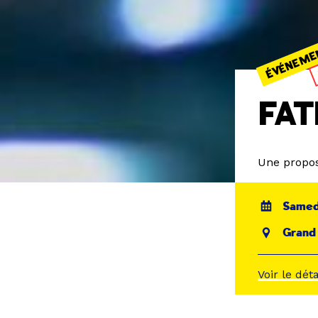
ÉVÉNEME
FAT
Une propos
Samedi
Grand
Voir le dét