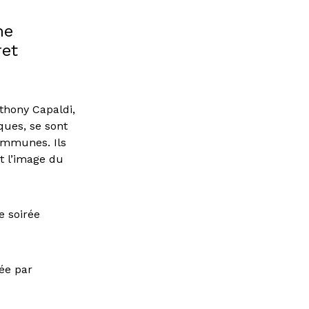
ne
ret
nthony Capaldi,
ques, se sont
communes. Ils
t l’image du
e soirée
ée par