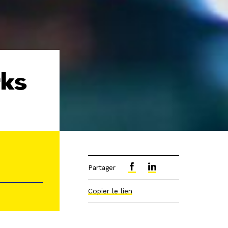
rks
Partager
Copier le lien