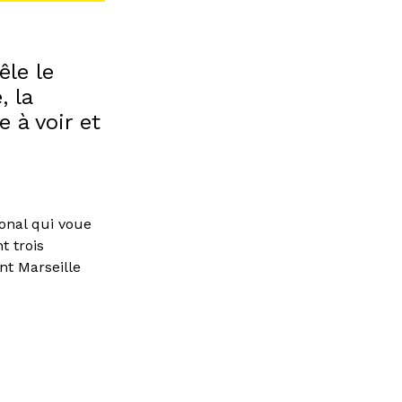
êle le
, la
e à voir et
n
ional qui voue
t trois
nt Marseille