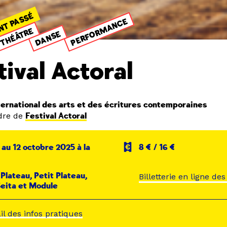
NT PASSÉ
PERFORMANCE
THÉÂTRE
DANSE
tival Actoral
nternational des arts et des écritures contemporaines
dre de
Festival Actoral
 au 12 octobre 2025 à la
8 € / 16 €
Plateau, Petit Plateau,
Billetterie en ligne de
Seita et Module
ail des infos pratiques