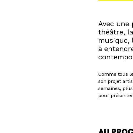
Avec une 
théâtre, l
musique, l
à entendre
contempor
Comme tous les 
son projet art
semaines, plus 
pour présenter 
AU PROG