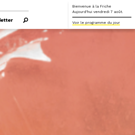
Bienvenue à la Friche
Aujourd'hui vendredi 7 août.
etter
Voir le programme du jour