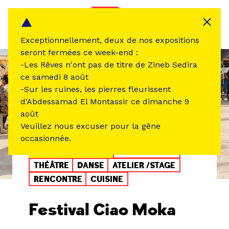
Panneau de gestion des cookies
MENU
Exceptionnellement, deux de nos expositions
seront fermées ce week-end :
-Les Rêves n'ont pas de titre de Zineb Sedira
ce samedi 8 août
-Sur les ruines, les pierres fleurissent
d'Abdessamad El Montassir ce dimanche 9
août
Veuillez nous excuser pour la gêne
occasionnée.
ÉVÉNEMENT PASSÉ
MUSIQUE SON
THÉÂTRE
DANSE
ATELIER /STAGE
RENCONTRE
CUISINE
Festival Ciao Moka