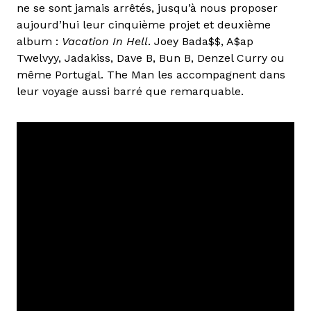
ne se sont jamais arrêtés, jusqu’à nous proposer
aujourd’hui leur cinquième projet et deuxième
album :
Vacation In Hell
. Joey Bada$$, A$ap
Twelvyy, Jadakiss, Dave B, Bun B, Denzel Curry ou
même Portugal. The Man les accompagnent dans
leur voyage aussi barré que remarquable.