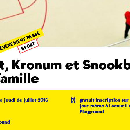
ÉVÉNEMENT PASSÉ
SPORT
t, Kronum et Snookb
famille
 jeudi de juillet 2016
gratuit inscription sur
jour-même à l'accueil 
Playground
ound