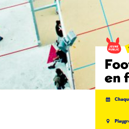
Foo
en 
Chaque
Playgr