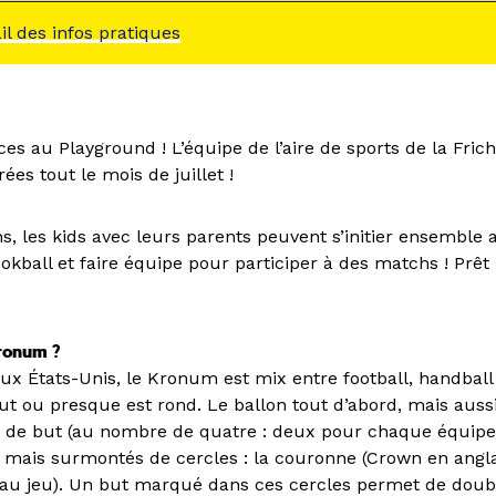
ail des infos pratiques
ces au Playground ! L’équipe de l’aire de sports de la Fri
ées tout le mois de juillet !
ns, les kids avec leurs parents peuvent s’initier ensemble a
kball et faire équipe pour participer à des matchs ! Prêt
ronum ?
ux États-Unis, le Kronum est mix entre football, handball 
t ou presque est rond. Le ballon tout d’abord, mais aussi 
es de but (au nombre de quatre : deux pour chaque équipe
, mais surmontés de cercles : la couronne (Crown en angla
 au jeu). Un but marqué dans ces cercles permet de doubl