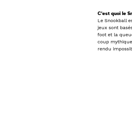
C’est quoi le S
Le Snookball es
jeux sont basés
foot et la que
coup mythique a
rendu impossib
Vous avez une question ?
Consult
d’emplo