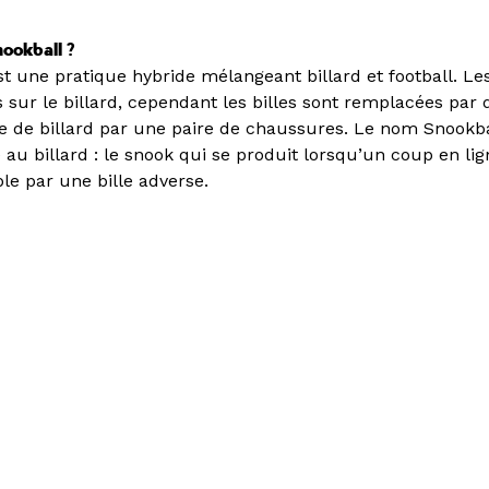
nookball ?
t une pratique hybride mélangeant billard et football. Le
 sur le billard, cependant les billes sont remplacées par 
ue de billard par une paire de chaussures. Le nom Snookba
u billard : le snook qui se produit lorsqu’un coup en lig
le par une bille adverse.
er "La Friche : mode
i"