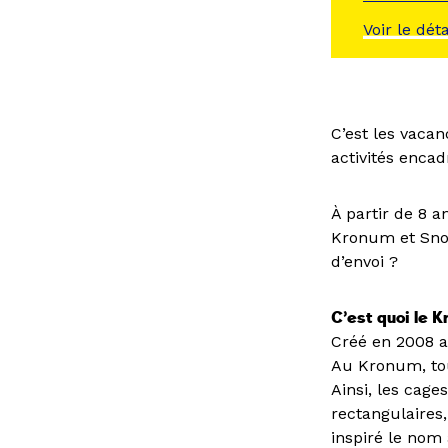
Voir le dét
C’est les vacan
activités encadr
À partir de 8 a
Kronum et Snoo
d’envoi ?
C’est quoi le K
Créé en 2008 a
Au Kronum, tou
Ainsi, les cag
rectangulaires
inspiré le nom