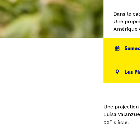
Dans le ca
Une propos
Amérique 
Samedi
Les Pl
Une projection 
Luisa Valanzuel
e
XX
siècle.