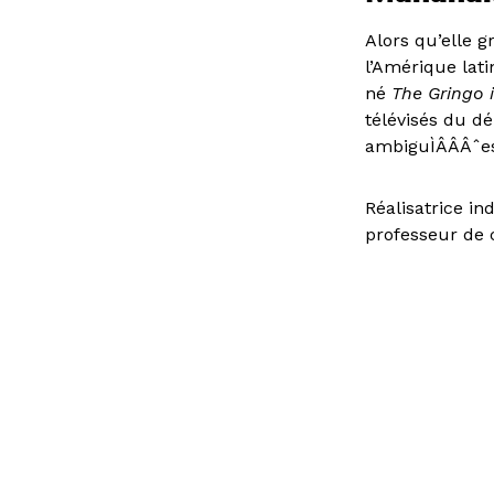
Alors qu’elle g
l’Amérique lati
né
The Gringo
télévisés du dé
ambiguÌÂÂÂˆes 
Réalisatrice i
professeur de 
également co fo
présentées da
American Art.
le racisme et le
Précédé du co