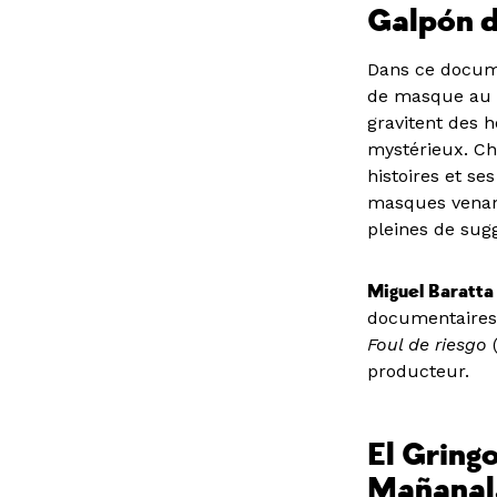
Galpón 
Dans ce documen
de masque au M
gravitent des h
mystérieux. Ch
histoires et se
masques venant
pleines de sug
Miguel Baratta
documentaire
Foul de riesgo
producteur.
El Gring
Mañanal