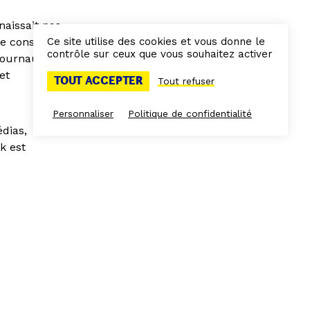
naissait pas
Ce site utilise des cookies et vous donne le
ce constat est
contrôle sur ceux que vous souhaitez activer
 journaux
et
TOUT ACCEPTER
Tout refuser
Personnaliser
Politique de confidentialité
dias,
k est
os ont été
Museum of
 de fond contre