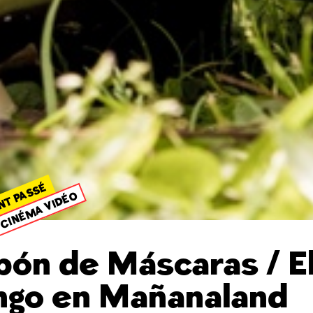
NT PASSÉ
CINÉMA VIDÉO
pón de Máscaras / E
ngo en Mañanaland