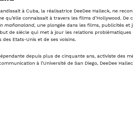
randissait à Cuba, la réalisatrice DeeDee Halleck, ne recon
ne qu’elle connaissait à travers les films d’Hollywood. De 
 in mañanaland
, une plongée dans les films, publicités et
but de siècle qui met à jour les relations problématiques 
des Etats-Unis et de ses voisins.
ndépendante depuis plus de cinquante ans, activiste des mé
communication à l’Université de San Diego, DeeDee Hallec
ndatrice de Paper Tiger Television. Ses installations vidé
ns de nombreux musées ou galeries comme le Whitney 
The Gringo in mañanaland
est représentatif de son travail
s inégalités sociales.
urt-métrage
Rosarigasinos
de Rodrigo Grande