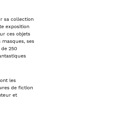
r sa collection
e exposition
ur ces objets
s masques, ses
s de 250
antastiques
ont les
vres de fiction
nteur et