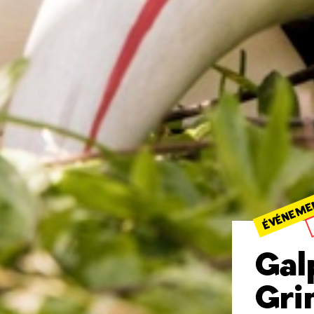
ÉVÉNEME
Gal
Gri