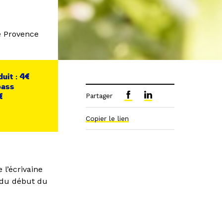
é Provence
duit : 4€
pass
0€
Partager
Copier le lien
 l’écrivaine
s du début du