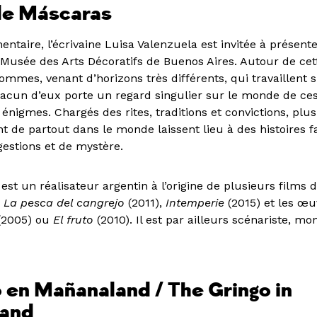
de Máscaras
taire, l’écrivaine Luisa Valenzuela est invitée à présente
usée des Arts Décoratifs de Buenos Aires. Autour de cett
ommes, venant d’horizons très différents, qui travaillent s
acun d’eux porte un regard singulier sur le monde de ce
s énigmes. Chargés des rites, traditions et convictions, plu
 de partout dans le monde laissent lieu à des histoires f
gestions et de mystère.
est un réalisateur argentin à l’origine de plusieurs films d
s
La pesca del cangrejo
(2011),
Intemperie
(2015) et les œu
(2005) ou
El fruto
(2010). Il est par ailleurs scénariste, mo
o en Mañanaland / The Gringo in
and