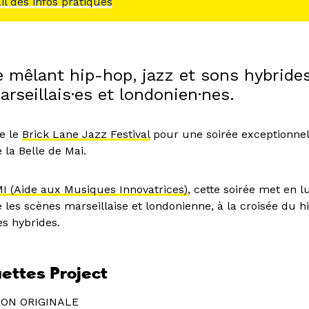
ail des infos pratiques
e mêlant hip-hop, jazz et sons hybrides
arseillais·es et londonien·nes.
te le
Brick Lane Jazz Festival
pour une soirée exceptionnel
e la Belle de Mai.
I (Aide aux Musiques Innovatrices)
, cette soirée met en l
 les scènes marseillaise et londonienne, à la croisée du h
s hybrides.
uettes Project
ION ORIGINALE