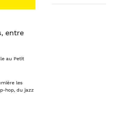
, entre
le au Petit
umière les
ip-hop, du jazz