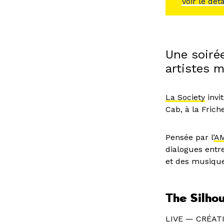
Voir le dét
Une soiré
artistes m
La Society
invi
Cab, à la Frich
Pensée par l’
AM
dialogues entre
et des musique
The Silho
LIVE — CRÉAT