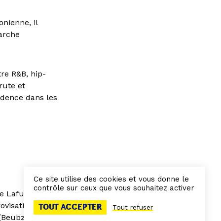
nienne, il
arche
tre R&B, hip-
rute et
sidence dans les
Ce site utilise des cookies et vous donne le
contrôle sur ceux que vous souhaitez activer
he Lafuente –
ovisation,
TOUT ACCEPTER
Tout refuser
(Beubzer) –