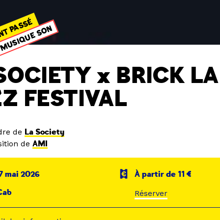
NT PASSÉ
MUSIQUE SON
SOCIETY x BRICK L
Z FESTIVAL
dre de
La Society
ition de
AMI
7 mai 2026
À partir de 11 €
Cab
Réserver