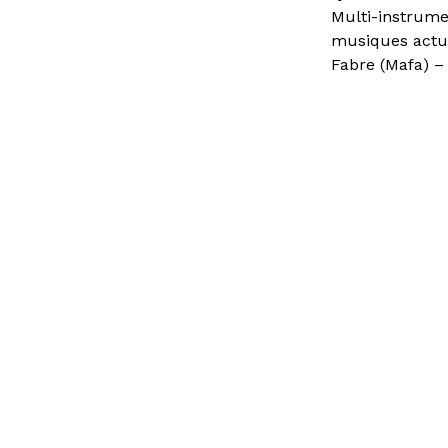
Multi-instrumen
musiques actue
Fabre (Mafa) –
travers des pe
Sweetana
DJ SET
DJ marseillaise
reggaeton et sh
Avec le soutien
de la Culture,
Français.