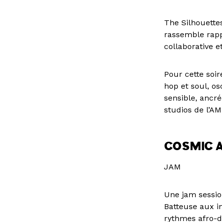
The Silhouette
rassemble rapp
collaborative e
Pour cette soir
hop et soul, o
sensible, ancré
studios de l’A
COSMIC A
JAM
Une jam sessio
Batteuse aux i
rythmes afro-d