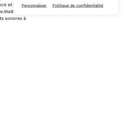
ock et
Personnaliser
Politique de confidentialité
re.Matthieu
ts sonores à
ll, baile funk,
eille, Ministère
nstitut