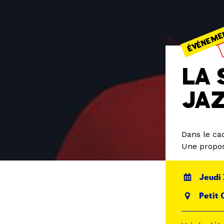
ÉVÉNEME
LA 
JAZ
Dans le ca
Une propos
Jeudi 
Petit 