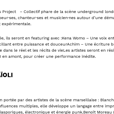
s Project – Collectif phare de la scène underground londo
eur·ses, chanteur·ses et musicien·nes autour d’une dém
t expérimentale.
ée, ils seront en featuring avec :Kena Womo – Une voix en
scillant entre puissance et douceurAchim – Une écriture b
e dans le réel et les récits de vieLes artistes seront en ré
MI en amont, pour créer une performance inédite.
ÏOLI
n portée par des artistes de la scène marseillaise : Blanc
nfluences multiples, elle développe un langage entre impr
iasporiques, électronique et énergie punk.Benoît Moreau 