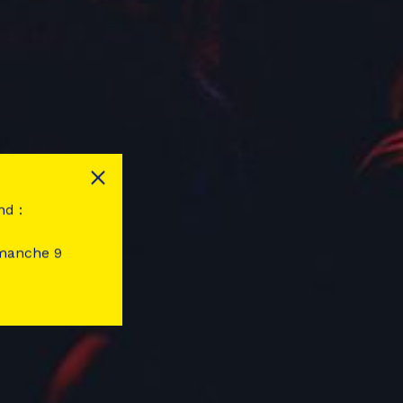
nd :
imanche 9