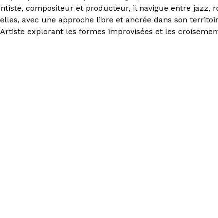
tiste, compositeur et producteur, il navigue entre jazz, r
lles, avec une approche libre et ancrée dans son territoi
 Artiste explorant les formes improvisées et les croisemen
rformances live immersives.
z
, elle propose des sets solaires et puissants, entre danceha
atta.
 de : Friche la Belle de Mai, Fontana Records, Ville de Mars
 Région Sud PACA, Département des Bouches du Rhône et I