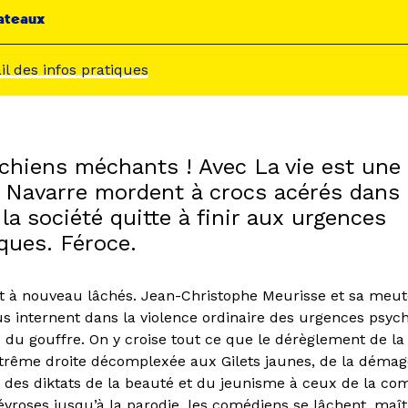
ateaux
ail des infos pratiques
 chiens méchants ! Avec La vie est une 
 Navarre mordent à crocs acérés dans 
 la société quitte à finir aux urgences
ques. Féroce.
t à nouveau lâchés. Jean-Christophe Meurisse et sa meut
s internent dans la violence ordinaire des urgences psych
 du gouffre. On y croise tout ce que le dérèglement de la c
extrême droite décomplexée aux Gilets jaunes, de la démag
 des diktats de la beauté et du jeunisme à ceux de la comp
évroses jusqu’à la parodie, les comédiens se lâchent, maît