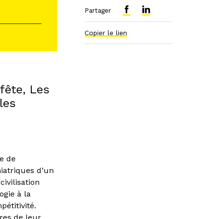
Partager
Copier le lien
fête, Les
les
e de
iatriques d’un
ivilisation
ogie à la
étitivité.
res de leur