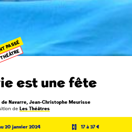
NT PASSÉ
THÉÂTRE
vie est une fête
 de Navarre, Jean-Christophe Meurisse
ition de
Les Théâtres
au 20 janvier 2024
17 à 37 €