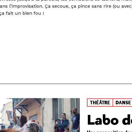
dans l’improvisation. Ça secoue, ça pince sans rire (ou avec)
 ça fait un bien fou !
THÉÂTRE
DANSE
Labo d