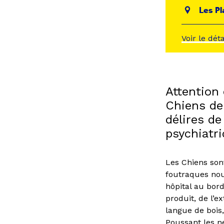
Les Pl
Voir le dét
Attention
Chiens de
délires de
psychiatri
Les Chiens son
foutraques nou
hôpital au bord
produit, de l’
langue de bois,
Poussant les n