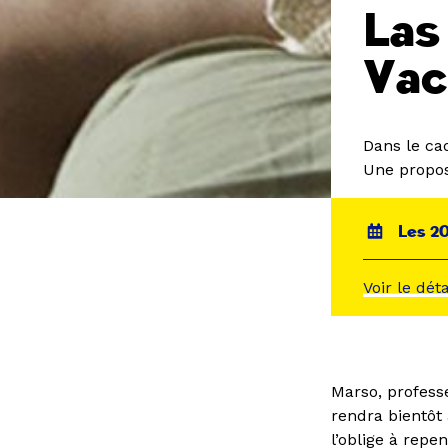
Las
Vac
Dans le ca
Une propos
Les 20
Voir le dét
Marso, professe
rendra bientôt
l’oblige à repe