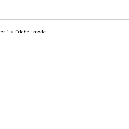
er "La Friche : mode
i"
rant Les Grandes Tables
Privatisations
ts de la Scène
Résidences
ement
Égalité professionnelle
tter