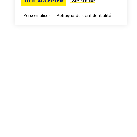
TOUT ACCEPTER
Tout refuser
Personnaliser
Politique de confidentialité
Espace presse
Espace Frichistes
L'équipe
S'INSCRIRE