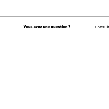
Vous avez une question ?
Consult
d’emplo
Accès directs
Restau
Pôle Ar
Recrut
Nous suivre
Newsle