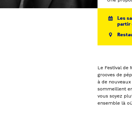
Les sa
partir
Restau
Le Festival de 
grooves de pép
à de nouveaux 
sommeillent en
vous soyez plu
ensemble là o