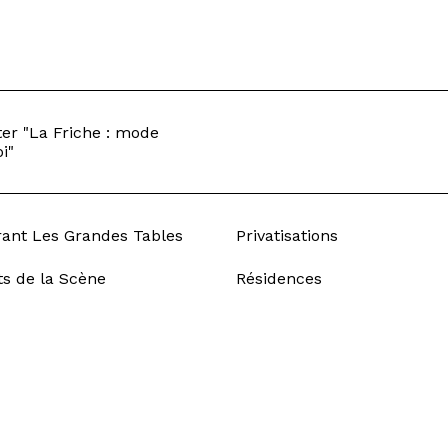
er "La Friche : mode
i"
rant Les Grandes Tables
Privatisations
ts de la Scène
Résidences
ement
Égalité professionnelle
tter