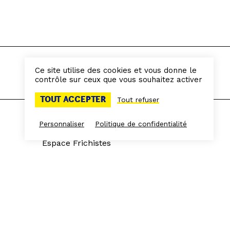
Ce site utilise des cookies et vous donne le
contrôle sur ceux que vous souhaitez activer
TOUT ACCEPTER
Tout refuser
Espace presse
Personnaliser
Politique de confidentialité
Espace Frichistes
L'équipe
S'INSCRIRE