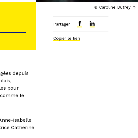
© Caroline Dutrey
Partager
Copier le lien
ngées depuis
lais,
les pour
it comme le
Anne-Isabelle
trice Catherine