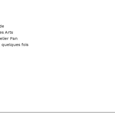
 de
es Arts
telier Pan
, quelques fois