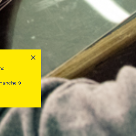
nd :
imanche 9