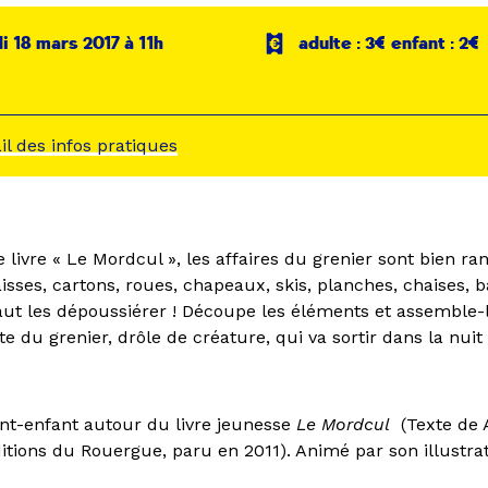
 18 mars 2017 à 11h
adulte : 3€ enfant : 2€
ail des infos pratiques
livre « Le Mordcul », les affaires du grenier sont bien ra
isses, cartons, roues, chapeaux, skis, planches, chaises, ba
faut les dépoussiérer ! Découpe les éléments et assemble-
te du grenier, drôle de créature, qui va sortir dans la nu
ent-enfant autour du livre jeunesse
Le Mordcul
(Texte de 
itions du Rouergue, paru en 2011). Animé par son illustra