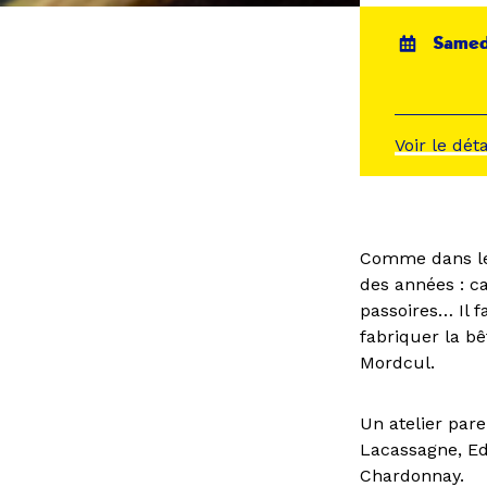
Samedi
Voir le dét
Comme dans le 
des années : ca
passoires… Il 
fabriquer la bê
Mordcul.
Un atelier par
Lacassagne, Ed
Chardonnay.