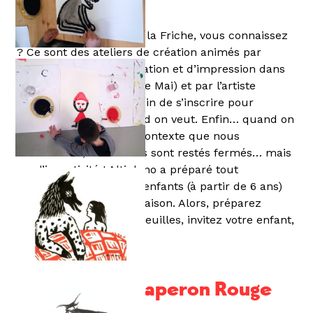
Les Petits Mercredis de la Friche, vous connaissez
? Ce sont des ateliers de création animés par
Altiplano
(studio de création et d’impression dans
le quartier de la Belle de Mai) et par l’artiste
Noémie Privat. Pas besoin de s’inscrire pour
l’année, on y vient quand on veut. Enfin… quand on
PEUT surtout. Avec le contexte que nous
connaissons, les ateliers sont restés fermés… mais
pas l’inventivité ! Altiplano a préparé tout
spécialement pour vos enfants (à partir de 6 ans)
un atelier à faire à la maison. Alors, préparez
l’ordinateur, feutres et feuilles, invitez votre enfant,
et laissez-vous guider !
Le Petit Chaperon Rouge