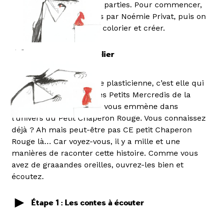
L’atelier se déroule en 2 parties. Pour commencer,
on écoute les contes lus par Noémie Privat, puis on
s’installe pour dessiner, colorier et créer.
Introduction à l’atelier
Noémie Privat est artiste plasticienne, c’est elle qui
égaye habituellement les Petits Mercredis de la
Friche. Aujourd’hui, elle vous emmène dans
l’univers du Petit Chaperon Rouge. Vous connaissez
déjà ? Ah mais peut-être pas CE petit Chaperon
Rouge là… Car voyez-vous, il y a mille et une
manières de raconter cette histoire. Comme vous
avez de graaandes oreilles, ouvrez-les bien et
écoutez.
Étape 1 : Les contes à écouter