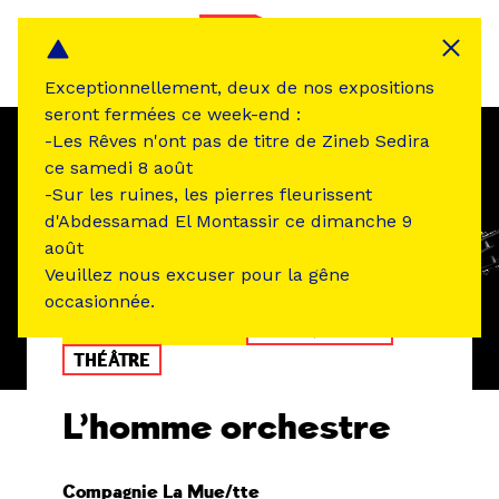
Panneau de gestion des cookies
MENU
Exceptionnellement, deux de nos expositions
seront fermées ce week-end :
-Les Rêves n'ont pas de titre de Zineb Sedira
ce samedi 8 août
-Sur les ruines, les pierres fleurissent
d'Abdessamad El Montassir ce dimanche 9
août
Veuillez nous excuser pour la gêne
occasionnée.
ÉVÉNEMENT PASSÉ
MUSIQUE SON
THÉÂTRE
L’homme orchestre
Compagnie La Mue/tte