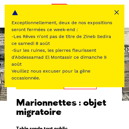
Panneau de gestion des cookies
MENU
Exceptionnellement, deux de nos expositions
seront fermées ce week-end :
-Les Rêves n'ont pas de titre de Zineb Sedira
ce samedi 8 août
-Sur les ruines, les pierres fleurissent
d'Abdessamad El Montassir ce dimanche 9
août
Veuillez nous excuser pour la gêne
occasionnée.
ÉVÉNEMENT PASSÉ
RENCONTRE
Marionnettes : objet
migratoire
Table ronde tout public