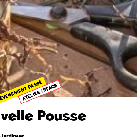
ÉVÉNEMENT PASSÉ
ATELIER /STAGE
velle Pousse
& jardinage