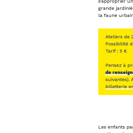
s’approprier un
grande jardini
la faune urbai
Ateliers de
Possibilité 
Tarif : 5 €
Pensez à pr
de renseig
suivantes). 
billetterie e
Les enfants par