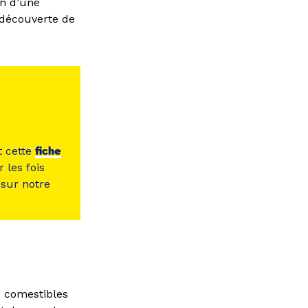
on d’une
 découverte de
t cette
fiche
 les fois
t sur notre
rs comestibles