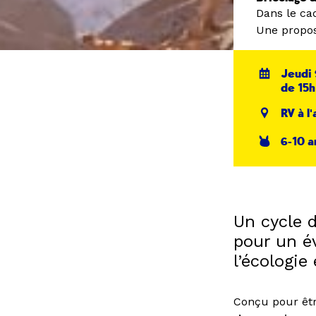
Dans le ca
Une propos
Jeudi 
de 15h
RV à l'
6-10 a
Un cycle d
pour un év
l’écologie 
Conçu pour êtr