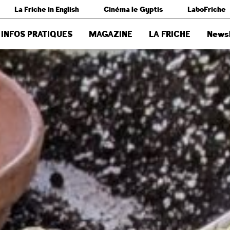
La Friche in English
Cinéma le Gyptis
LaboFriche
INFOS PRATIQUES
MAGAZINE
LA FRICHE
Newsl