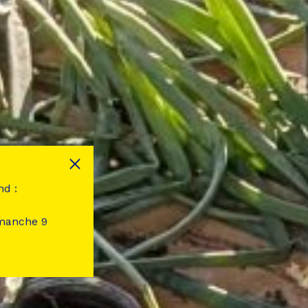
nd :
imanche 9