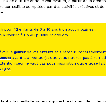
 lieu de culture et de le voir évoluer, à partir de la créati
ère comestible complétée par des activités créatives et de
ne.
 2h pour 12 enfants de 6 à 10 ans (non accompagnés).
de s’inscrire à un ou plusieurs ateliers.
évoir le
goûter
de vos enfants et à remplir impérativemen
nement
avant leur venue (et que vous n’aurez pas à remplir
Attention ceci ne vaut pas pour inscription qui, elle, se fai
n ligne
.
tent à la cueillette selon ce qui est prêt à récolter : fleu