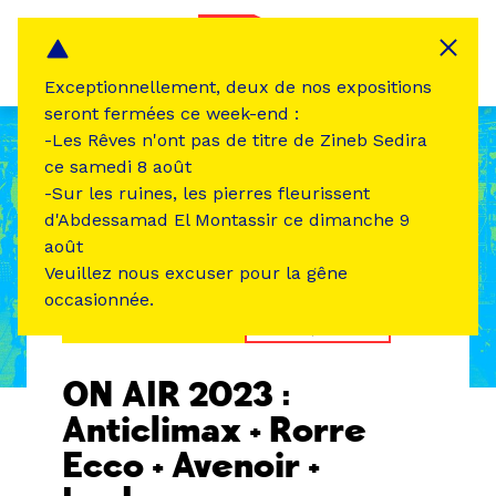
Panneau de gestion des cookies
MENU
Exceptionnellement, deux de nos expositions
seront fermées ce week-end :
-Les Rêves n'ont pas de titre de Zineb Sedira
ce samedi 8 août
-Sur les ruines, les pierres fleurissent
d'Abdessamad El Montassir ce dimanche 9
août
Veuillez nous excuser pour la gêne
occasionnée.
ÉVÉNEMENT PASSÉ
MUSIQUE SON
ON AIR 2023 :
Anticlimax + Rorre
Ecco + Avenoir +