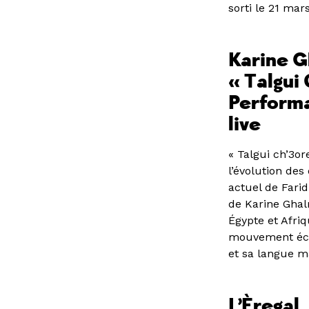
sorti le 21 mar
Karine G
« Talgui
Perform
live
« Talgui ch’3or
l’évolution de
actuel de Fari
de Karine Ghalm
Égypte et Afriq
mouvement écha
et sa langue m
L’Èregal