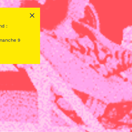
nd :
imanche 9