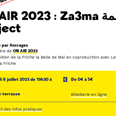
IR 2023 : Za3ma زعمة
ject
 par Ancrages
dre de
ON AIR 2023
ition de la Friche la Belle de Mai en coproduction avec L
a Friche
 8 juillet 2023 de 19h30 à
De 0€ à 5€
t-terrasse
Billetterie en ligne
ail des infos pratiques