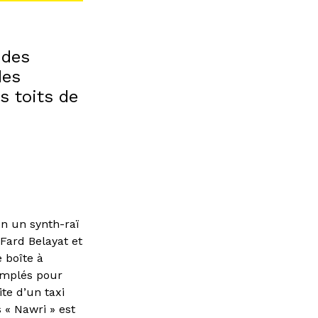
 des
des
s toits de
en un synth-raï
Fard Belayat et
 boîte à
amplés pour
te d’un taxi
 « Nawri » est