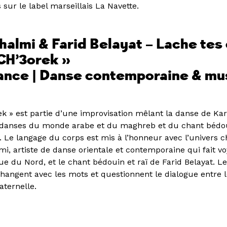
s sur le label marseillais La Navette.
halmi & Farid Belayat –
Lache tes
 CH’3orek »
ance | Danse contemporaine & mu
ek » est partie d’une improvisation mêlant la danse de Ka
s danses du monde arabe et du maghreb et du chant bédou
d. Le langage du corps est mis à l’honneur avec l’univers
i, artiste de danse orientale et contemporaine qui fait v
ue du Nord, et le chant bédouin et raï de Farid Belayat. Le
ngent avec les mots et questionnent le dialogue entre le
aternelle.