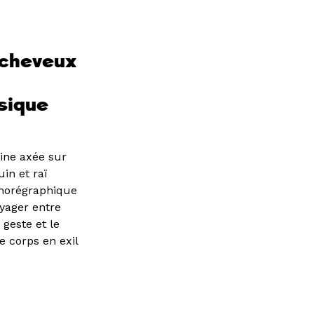
 cheveux
sique
rine axée sur
in et raï
 chorégraphique
oyager entre
 geste et le
 corps en exil