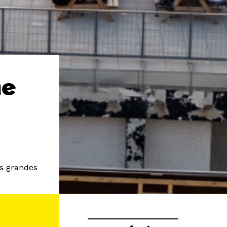
he
es grandes