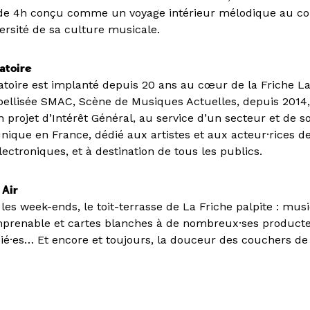
 de 4h conçu comme un voyage intérieur mélodique au cou
versité de sa culture musicale.
atoire
atoire est implanté depuis 20 ans au cœur de la Friche La
abellisée SMAC, Scène de Musiques Actuelles, depuis 2014,
n projet d’Intérêt Général, au service d’un secteur et de so
unique en France, dédié aux artistes et aux acteur·rices 
ectroniques, et à destination de tous les publics.
 Air
s les week-ends, le toit-terrasse de La Friche palpite : musi
mprenable et cartes blanches à de nombreux·ses producte
cié·es… Et encore et toujours, la douceur des couchers de 