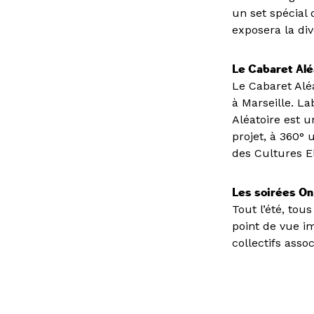
un set spécial
exposera la di
Le Cabaret Alé
Le Cabaret Alé
à Marseille. L
Aléatoire est u
projet, à 360° 
des Cultures El
Les soirées On
Tout l’été, tou
point de vue i
collectifs asso