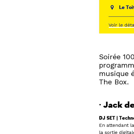
Le Toi
Voir le dét
Soirée 100
programmée
musique él
The Box.
· Jack d
DJ SET | Techn
En attendant la
la sortie digit