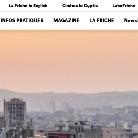
La Friche in English
Cinéma le Gyptis
LaboFriche
INFOS PRATIQUES
MAGAZINE
LA FRICHE
Newsl