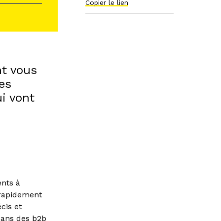
Copier le lien
nt vous
les
i vont
ents à
t rapidement
cis et
dans des b2b