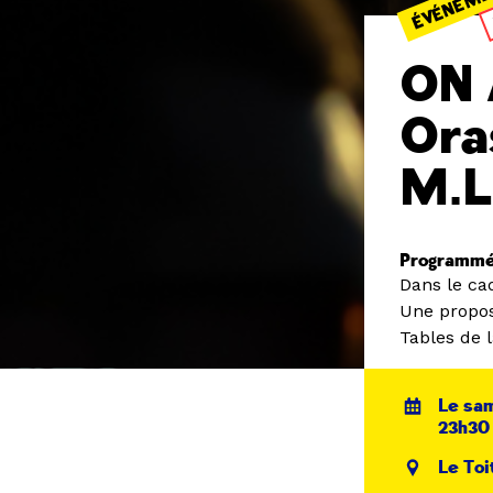
ON 
Ora
M.L
Programmé 
Dans le ca
Une propos
Tables de l
Le sam
23h30
Le Toi