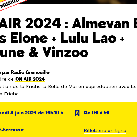
MUSIQUE SON
AIR 2024 : Almevan
s Elone + Lulu Lao +
une & Vinzoo
par Radio Grenouille
dre de
ON AIR 2024
ition de la Friche la Belle de Mai en coproduction avec L
a Friche
edi 8 juin 2024 de 19h30 à
De 0€ à 5€
t-terrasse
Billetterie en ligne