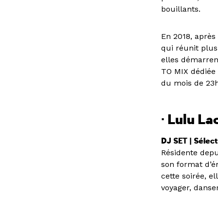
bouillants.
En 2018, après 
qui réunit plu
elles démarren
TO MIX dédiée 
du mois de 23h
· Lulu La
DJ SET | Sélec
Résidente depu
son format d’é
cette soirée, e
voyager, danse