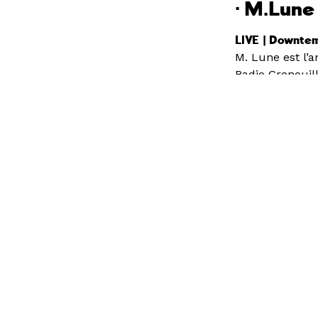
· M.Lune
LIVE
| Downte
M. Lune est l’
Radio Grenouil
surtout pas sa 
entier à chaqu
VInzoo est un j
les cuisine ens
Radio Grenouil
Radio Grenouill
diffusant 24h/2
enjeux culture
Les soirées On
Tout l’été, tou
point de vue i