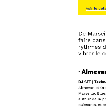
Voir le dét
De Marseil
faire dans
rythmes d
vibrer le 
· Almeva
DJ SET | Techn
Almevan et Ora
Marseille. Elle
autour de la p
puissants, et 