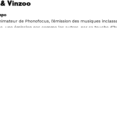
 & Vinzoo
mpo
animateur de Phonofocus, l’émission des musiques inclassa
le, une émission pas comme les autres, par sa touche d’
sélection sans pareille qui vous fait découvrir des pépit
e épisode.
ardinier du son, il plante des sons et des harmonies, les l
uite.
le
e est une radio associative et locale née en 1981 avec une
4 sur le 88.8 FM et sur leur site, ouvert aux musiques, au
ls, citoyens et environnementaux.
 Air
s les week-ends, le toit-terrasse de La Friche palpite : musi
mprenable et cartes blanches à de nombreux·ses producte