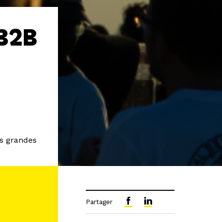
 B2B
es grandes
Partager