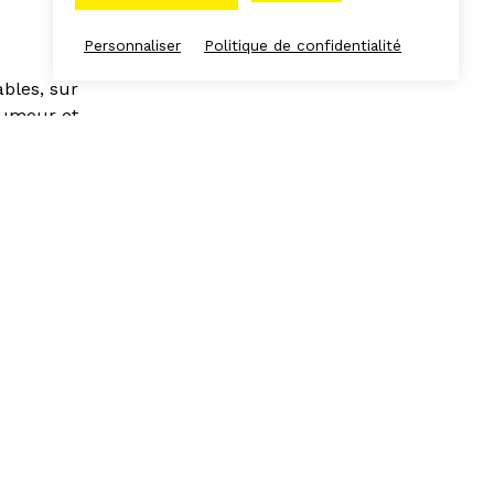
Personnaliser
Politique de confidentialité
bles, sur
humour et
es du mionde
aisse pousser et
 antenne
x arts et aux
que, plein ciel,
ur·ices et