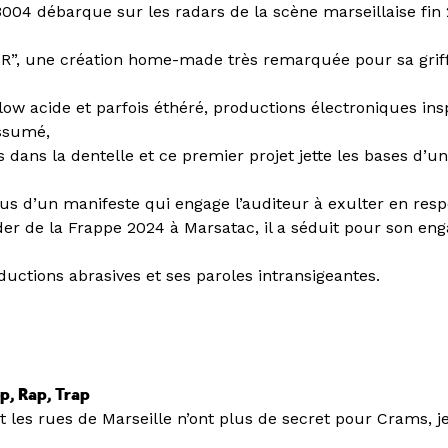
3004 débarque sur les radars de la scène marseillaise fin
R”, une création home-made très remarquée pour sa grif
low acide et parfois éthéré, productions électroniques ins
assumé,
 dans la dentelle et ce premier projet jette les bases d’un
us d’un manifeste qui engage l’auditeur à exulter en respo
ider de la Frappe 2024 à Marsatac, il a séduit pour son en
ductions abrasives et ses paroles intransigeantes.
p, Rap, Trap
t les rues de Marseille n’ont plus de secret pour Crams, 