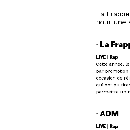
La Frappe
pour une s
· La Fra
LIVE | Rap
Cette année, le
par promotion p
occasion de ré
qui ont pu tire
permettre un n
· ADM
LIVE | Rap