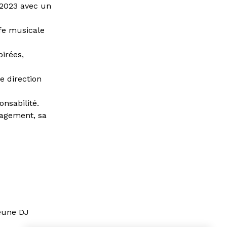
 2023 avec un
fe musicale
pirées,
e direction
nsabilité.
gagement, sa
jeune DJ