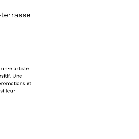
-terrasse
 un•e artiste
sitif. Une
promotions et
si leur