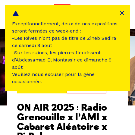
Panneau de gestion des cookies
MENU
Exceptionnellement, deux de nos expositions
seront fermées ce week-end :
-Les Rêves n'ont pas de titre de Zineb Sedira
ce samedi 8 août
-Sur les ruines, les pierres fleurissent
d'Abdessamad El Montassir ce dimanche 9
août
Veuillez nous excuser pour la gêne
occasionnée.
ÉVÉNEMENT PASSÉ
MUSIQUE SON
ON AIR 2025 : Radio
Grenouille x l’AMI x
Cabaret Aléatoire x