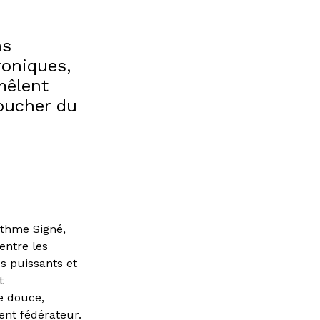
ns
roniques,
mêlent
coucher du
ythme Signé,
entre les
s puissants et
t
e douce,
nt fédérateur.