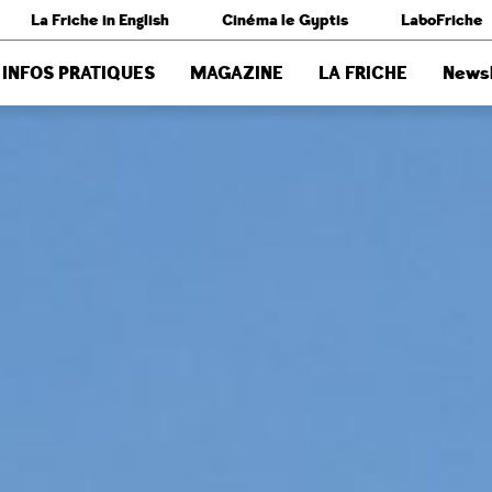
La Friche in English
Cinéma le Gyptis
LaboFriche
INFOS PRATIQUES
MAGAZINE
LA FRICHE
Newsl