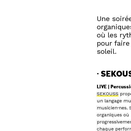
Une soiré
organique
où les ry
pour faire
soleil.
· SEKOU
LIVE | Percussi
SEKOUSS
propo
un langage mus
musicien·nes. 
organiques où 
progressivemen
chaque perfor