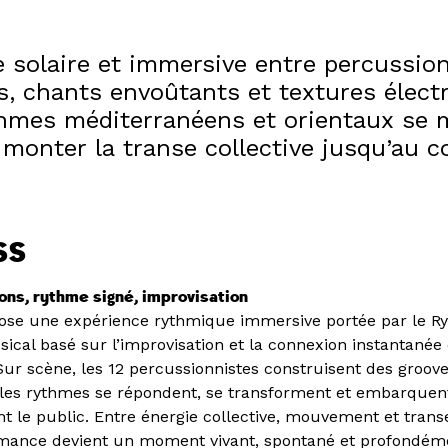
e solaire et immersive entre percussio
s, chants envoûtants et textures élect
thmes méditerranéens et orientaux se 
 monter la transe collective jusqu’au 
SS
ons, rythme signé, improvisation
se une expérience rythmique immersive portée par le R
ical basé sur l’improvisation et la connexion instantanée 
Sur scène, les 12 percussionnistes construisent des groove
les rythmes se répondent, se transforment et embarquen
t le public. Entre énergie collective, mouvement et trans
mance devient un moment vivant, spontané et profondéme