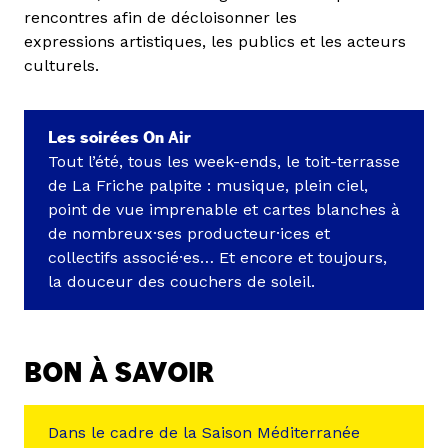
rencontres afin de décloisonner les
expressions artistiques, les publics et les acteurs
culturels.
Les soirées On Air
Tout l’été, tous les week-ends, le toit-terrasse
de La Friche palpite : musique, plein ciel,
point de vue imprenable et cartes blanches à
de nombreux·ses producteur·ices et
collectifs associé·es… Et encore et toujours,
la douceur des couchers de soleil.
BON À SAVOIR
Dans le cadre de la Saison Méditerranée