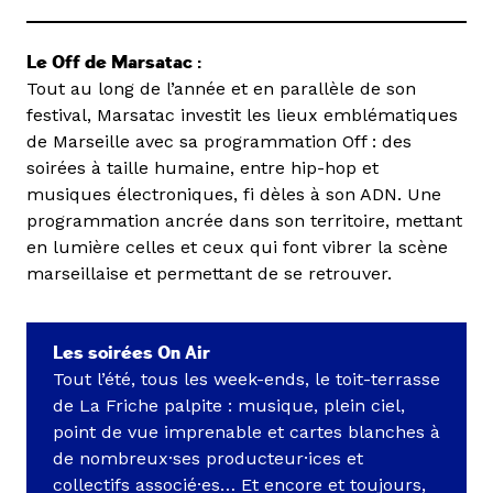
Le Off de Marsatac :
Tout au long de l’année et en parallèle de son
festival, Marsatac investit les lieux emblématiques
de Marseille avec sa programmation Off : des
soirées à taille humaine, entre hip-hop et
musiques électroniques, fi dèles à son ADN. Une
programmation ancrée dans son territoire, mettant
en lumière celles et ceux qui font vibrer la scène
marseillaise et permettant de se retrouver.
Les soirées On Air
Tout l’été, tous les week-ends, le toit-terrasse
de La Friche palpite : musique, plein ciel,
point de vue imprenable et cartes blanches à
de nombreux·ses producteur·ices et
collectifs associé·es… Et encore et toujours,