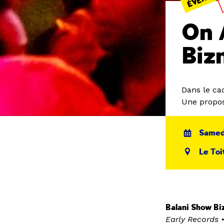
On 
Biz
Dans le ca
Une proposi
Samedi
Le Toi
Balani Show B
Early Records