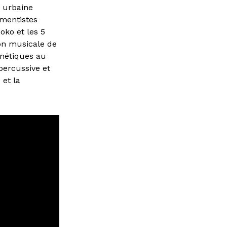
 urbaine
umentistes
oko et les 5
on musicale de
énétiques au
percussive et
 et la