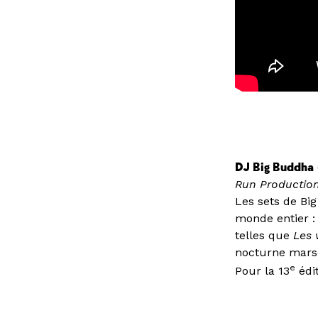
DJ Big Buddha
Run Productio
Les sets de Bi
monde entier : 
telles que
Les 
nocturne marsei
e
Pour la 13
édi
conçu dans l‘in
caractérisent 