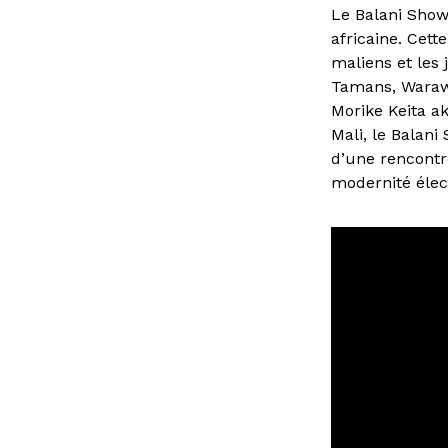
Le Balani Show
africaine. Cet
maliens et les 
Tamans, Warawo
Morike Keita a
Mali, le Balan
d’une rencontre
modernité élec