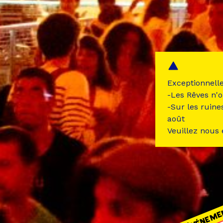
Exceptionnell
-Les Rêves n'o
-Sur les ruine
août
Veuillez nous
ÉVÉNEME