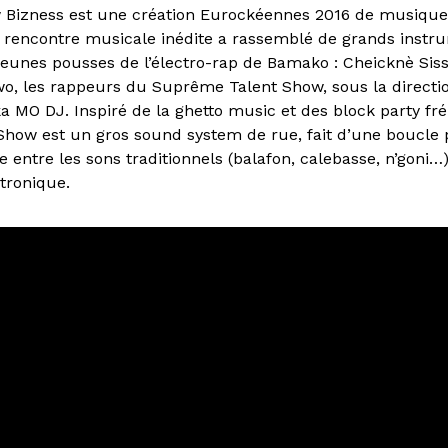
 Bizness est une création Eurockéennes 2016 de musique
te rencontre musicale inédite a rassemblé de grands instr
jeunes pousses de l’électro-rap de Bamako : Cheicknè Siss
, les rappeurs du Suprême Talent Show, sous la directi
ka MO DJ. Inspiré de la ghetto music et des block party fr
i Show est un gros sound system de rue, fait d’une boucle 
 entre les sons traditionnels (balafon, calebasse, n’goni…)
tronique.