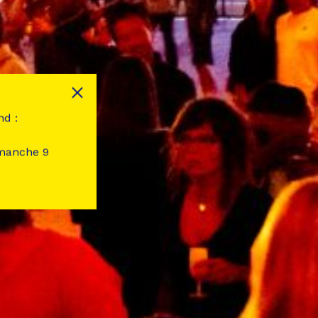
nd :
imanche 9