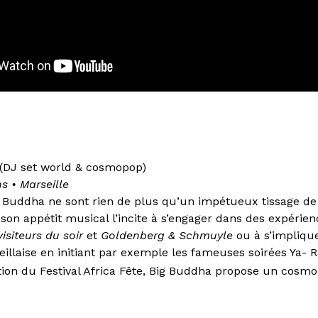
(DJ set world & cosmopop)
ns
•
Marseille
g Buddha ne sont rien de plus qu’un impétueux tissage de
son appétit musical l’incite à s’engager dans des expérie
visiteurs du soir
et
Goldenberg & Schmuyle
ou à s’implique
llaise en initiant par exemple les fameuses soirées Ya- R
tion du Festival Africa Fête, Big Buddha propose un cosm
stant et qui prend le pari de faire converger la vitalité et 
les musiques du monde vers le berceau de l’humanité.