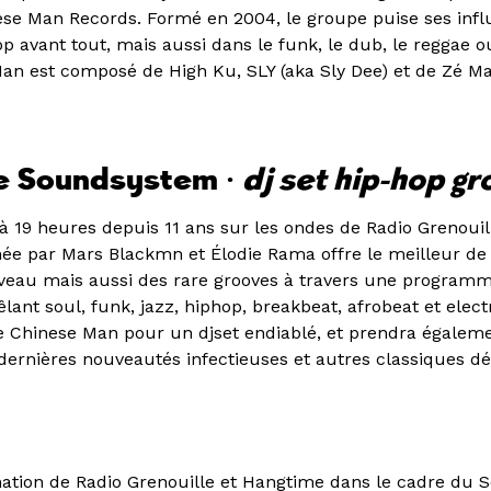
e Man Records. Formé en 2004, le groupe puise ses infl
op avant tout, mais aussi dans le funk, le dub, le reggae o
Man est composé de High Ku, SLY (aka Sly Dee) et de Zé Ma
e Soundsystem •
dj set hip-hop gr
 19 heures depuis 11 ans sur les ondes de Radio Grenouil
e par Mars Blackmn et Élodie Rama offre le meilleur de 
eau mais aussi des rare grooves à travers une programm
lant soul, funk, jazz, hiphop, breakbeat, afrobeat et elec
e Chinese Man pour un djset endiablé, et prendra égaleme
dernières nouveautés infectieuses et autres classiques dé
tion de Radio Grenouille et Hangtime dans le cadre du