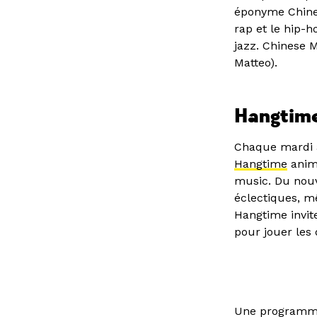
éponyme Chines
rap et le hip-h
jazz. Chinese 
Matteo).
Hangtim
Chaque mardi à
Hangtime
animé
music. Du nouv
éclectiques, mê
Hangtime invit
pour jouer les 
Une programma