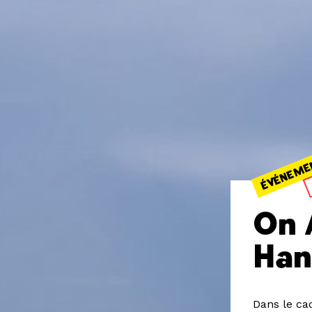
ÉVÉNEME
On 
Han
Dans le ca