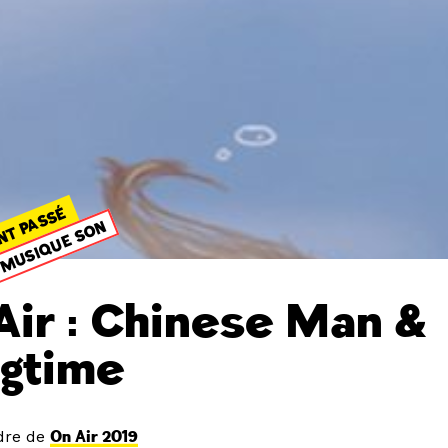
NT PASSÉ
MUSIQUE SON
Air : Chinese Man &
gtime
dre de
On Air 2019