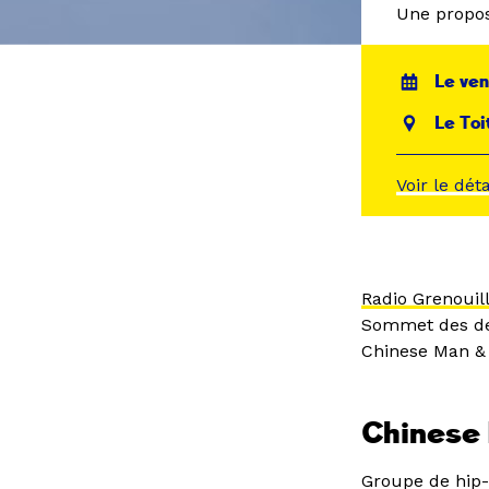
Une propos
Le ven
Le Toi
Voir le dét
Radio Grenouil
Sommet des deu
Chinese Man &
Chinese
Groupe de hip-h