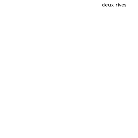
deux rives
Vous avez une question ?
Consult
d’emplo