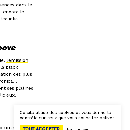
uences dans le
u encore le
teo (aka
oove
le,
l’émission
la black
ation des plus
tronica…
nt ses platines
licieux.
Ce site utilise des cookies et vous donne le
contrôle sur ceux que vous souhaitez activer
 Sommet des
TOUT ACCEPTER
Tout refuser