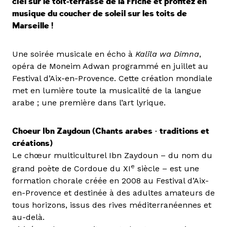
ciel sur le toit-terrasse de la Friche et profitez en
musique du coucher de soleil sur les toits de
Marseille !
Une soirée musicale en écho à
Kalîla wa Dimna
,
opéra de Moneim Adwan programmé en juillet au
Festival d’Aix-en-Provence. Cette création mondiale
met en lumière toute la musicalité de la langue
arabe ; une première dans l’art lyrique.
Choeur Ibn Zaydoun (Chants arabes • traditions et
créations)
Le chœur multiculturel Ibn Zaydoun – du nom du
e
grand poète de Cordoue du XI
siècle – est une
formation chorale créée en 2008 au Festival d’Aix-
en-Provence et destinée à des adultes amateurs de
tous horizons, issus des rives méditerranéennes et
au-delà.