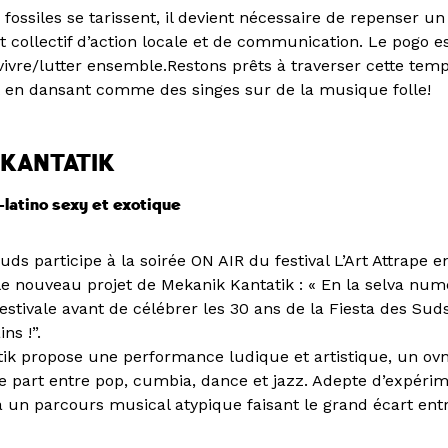
fossiles se tarissent, il devient nécessaire de repenser 
 collectif d’action locale et de communication. Le pogo e
vivre/lutter ensemble.Restons prêts à traverser cette tem
ut en dansant comme des singes sur de la musique folle!
KANTATIK
-latino sexy et exotique
uds participe à la soirée ON AIR du festival L’Art Attrape e
 nouveau projet de Mekanik Kantatik : « En la selva numé
estivale avant de célébrer les 30 ans de la Fiesta des Suds
ns !”.
ik propose une performance ludique et artistique, un ovn
 part entre pop, cumbia, dance et jazz. Adepte d’expérim
a un parcours musical atypique faisant le grand écart ent
vatoire la semaine et les rave parties le week-end. Avec “