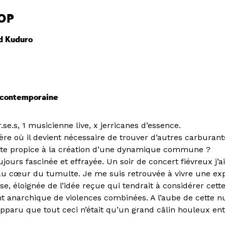
OP
d Kuduro
 contemporaine
se.s, 1 musicienne live, x jerricanes d’essence.
 ère où il devient nécessaire de trouver d’autres carbura
xte propice à la création d’une dynamique commune ?
jours fascinée et effrayée. Un soir de concert fiévreux j’
au cœur du tumulte. Je me suis retrouvée à vivre une ex
nse, éloignée de l’idée reçue qui tendrait à considérer c
 anarchique de violences combinées. A l’aube de cette nu
 apparu que tout ceci n’était qu’un grand câlin houleux en