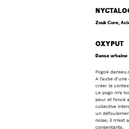
NYCTALO
Zouk Core, Aci
OXYPUT
Danse urbaine
Pogo4 danseu.r.
A l’aube d’une
créer le conte
Le pogo m’a tou
peur et foncé 
collective inte
un défoulement
noise, il m’est
consentants.