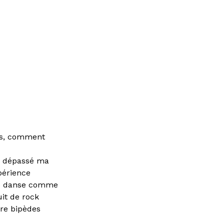
nts, comment
ai dépassé ma
périence
ette danse comme
it de rock
tre bipèdes