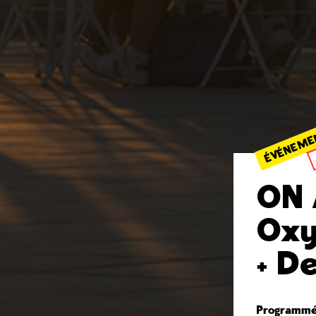
ÉVÉNEME
ON 
Oxy
+ D
Programmé 