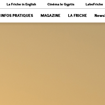
La Friche in English
Cinéma le Gyptis
LaboFriche
INFOS PRATIQUES
MAGAZINE
LA FRICHE
Newsl