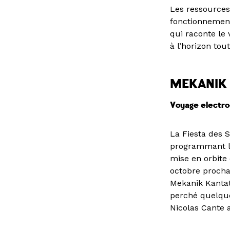
Les ressources 
fonctionnement
qui raconte le 
à l’horizon to
MEKANIK 
Voyage electro
La Fiesta des S
programmant le
mise en orbite 
octobre prochai
Mekanik Kantat
perché quelque
Nicolas Cante 
piano au conser