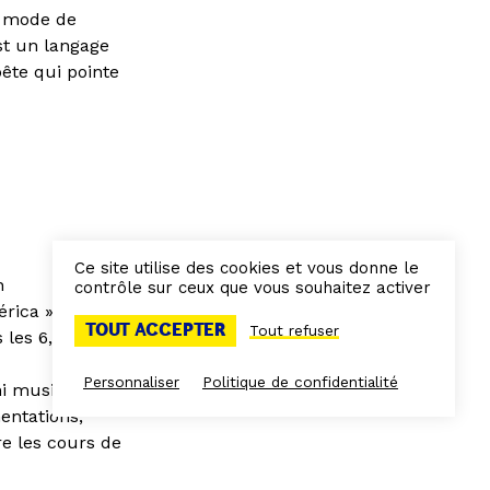
un mode de
st un langage
pête qui pointe
Ce site utilise des cookies et vous donne le
n
contrôle sur ceux que vous souhaitez activer
rica » ! Une
TOUT ACCEPTER
Tout refuser
 les 6, 7 & 8
Personnaliser
Politique de confidentialité
i musical
entations,
re les cours de
En la selva