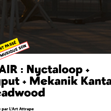
NT PASSÉ
MUSIQUE SON
AIR : Nyctaloop +
put + Mekanik Kanta
eadwood
par L'Art Attrape