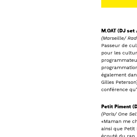
M.OAT (DJ set 
(Marseille/ Ra
Passeur de cul
pour les cultur
programmateur 
programmation s
également dans
Gilles Peterson
conférence qu’
Petit Piment (D
(Paris/ One Sel
«Maman me chan
ainsi que Petit
écouté du rap,