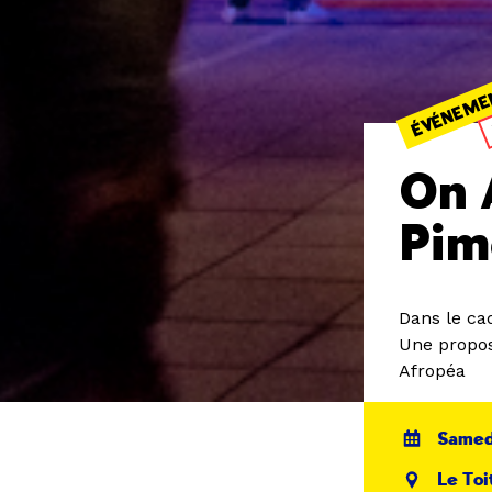
ÉVÉNEME
On 
Pim
Dans le ca
Une propos
Afropéa
Samedi
Le Toi