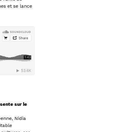
nes et se lance
sente sur le
éenne, Nidia
itable