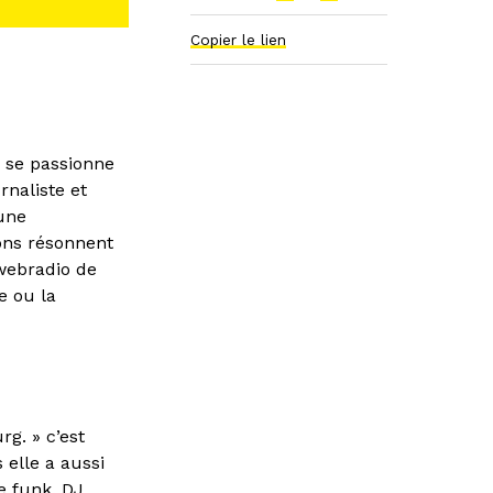
Copier le lien
 se passionne
rnaliste et
une
ions résonnent
webradio de
e ou la
g. » c’est
 elle a aussi
e funk. DJ