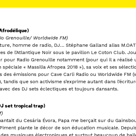
Afrodélique)
dio Grenouille/ Worldwide FM)
ture, homme de radio, DJ… Stéphane Galland alias M.OAT
es de l’Atlantique Noir sous le pavillon Le Coton Club. Jou
pour Radio Grenouille notamment (pour qui il a réalisé 
péciale « Massilia Afropea 2018 »), sa voix et ses sélect
 des émissions pour Cave Carli Radio ou Worldwide FM (
), tandis que son activisme s’exprime autant dans l’écritur
avec des DJ sets éclectiques et toujours dansants.
J set tropical trap)
f)
tait du Cesária Évora, Papa me berçait sur du Gainsbour
 Piment plante le décor de son éducation musicale. Depuis
 des musiques électroniques et surtout beaucoup de bail