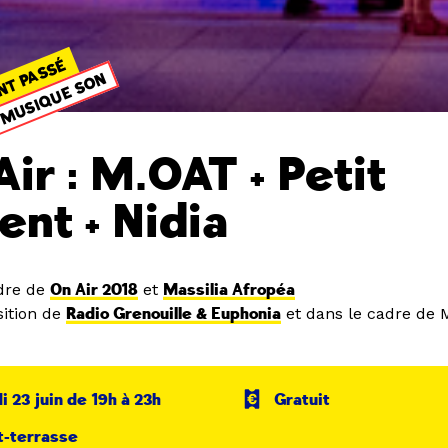
NT PASSÉ
MUSIQUE SON
Air : M.OAT + Petit
ent + Nidia
dre de
On Air 2018
et
Massilia Afropéa
ition de
Radio Grenouille & Euphonia
et dans le cadre de M
 23 juin de 19h à 23h
Gratuit
t-terrasse