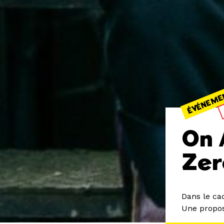
ÉVÉNEME
On 
Zer
Dans le ca
Une propos