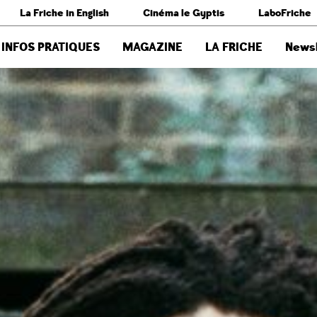
La Friche in English
Cinéma le Gyptis
LaboFriche
INFOS PRATIQUES
MAGAZINE
LA FRICHE
Newsl