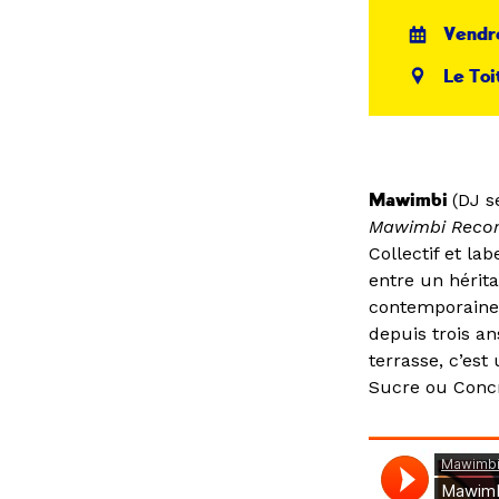
Vendre
Le Toi
Mawimbi
(DJ s
Mawimbi Recor
Collectif et la
entre un hérita
contemporaines
depuis trois an
terrasse, c’es
Sucre ou Concr