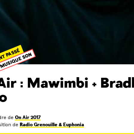
NT PASSÉ
MUSIQUE SON
Air : Mawimbi + Brad
o
dre de
On Air 2017
ition de
Radio Grenouille & Euphonia