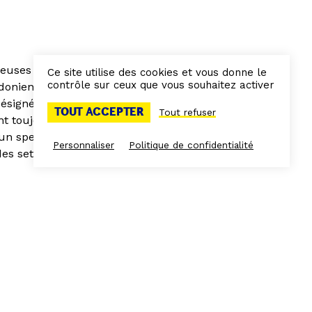
euses Boiler
Ce site utilise des cookies et vous donne le
contrôle sur ceux que vous souhaitez activer
donienne,
(désigné comme
TOUT ACCEPTER
Tout refuser
nt toujours
un spectre
Personnaliser
Politique de confidentialité
des sets de