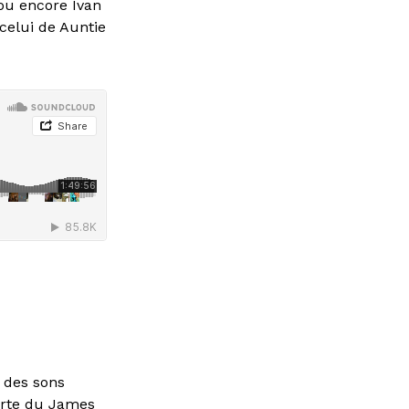
 ou encore Ivan
 celui de Auntie
e des sons
verte du James