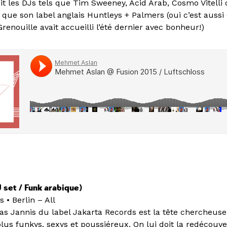
it les DJs tels que Tim Sweeney, Acid Arab, Cosmo Vitelli
que son label anglais Huntleys + Palmers (oui c’est aussi
renouille avait accueilli l’été dernier avec bonheur!)
 set / Funk arabique)
 • Berlin – All
ias Jannis du label Jakarta Records est la tête chercheus
plus funkys, sexys et poussiéreux. On lui doit la redécou