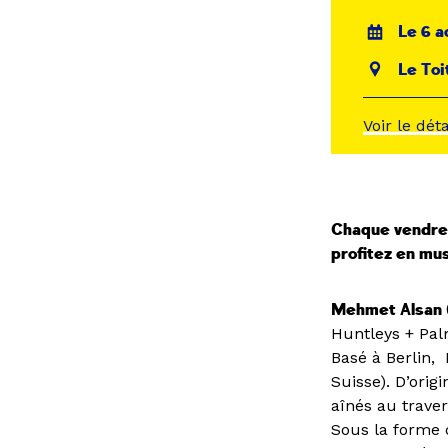
Le 6 a
Le Toi
Voir le dét
Chaque vendredi
profitez en mus
Mehmet Alsan (
Huntleys + Palm
Basé à Berlin,
Suisse). D’orig
aînés au trave
Sous la forme 