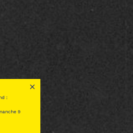
nd :
imanche 9