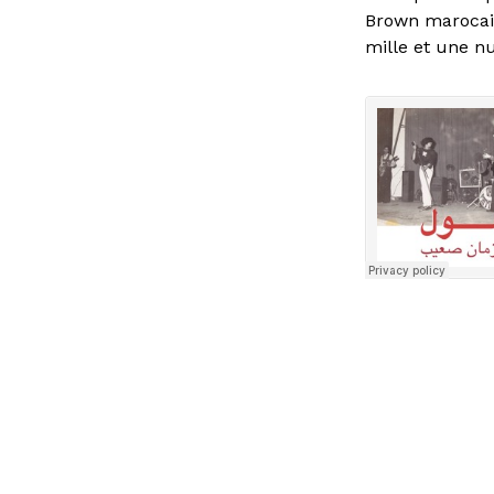
Brown marocain
mille et une nu
On Air
Chaque vendred
toit-terrasse d
Cette année, p