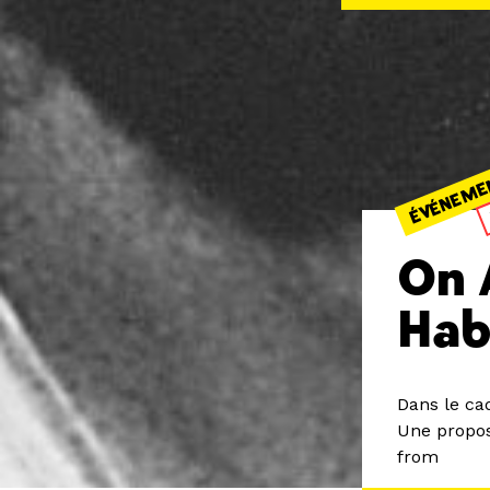
ÉVÉNEME
On 
Hab
Dans le ca
Une propos
from