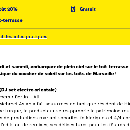
oût 2016
Gratuit
t-terrasse
ail des infos pratiques
 et samedi, embarquez de plein ciel sur le toit-terrasse 
ique du coucher de soleil sur les toits de Marseille !
DJ set electro orientale)
ers • Berlin – All
 Mehmet Aslan a fait ses armes en tant que résident de Hin
ine turque, le producteur se réapproprie le patrimoine mu
rs de productions mariant sonorités folkloriques et 4/4 c
d’édits ou de remixes, ses délices turcs pour les fêtards