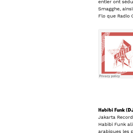
entier ont sédu
Smagghe, ainsi 
Flo que Radio G
Habibi Funk (DJ
Jakarta Records
Habibi Funk al
arabiques les 