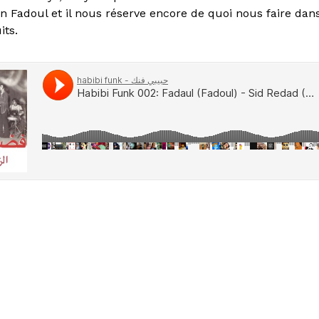
 Fadoul et il nous réserve encore de quoi nous faire dan
its.
i et samedi soir du 3 juin au 27 août, embarquez de plein
e la Friche et profitez du coucher de soleil sur les toits de 
renez votre envol avec 13 programmateurs de tous horizon