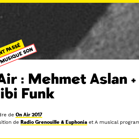
NT PASSÉ
MUSIQUE SON
Air : Mehmet Aslan +
ibi Funk
dre de
On Air 2017
ition de
Radio Grenouille & Euphonia
et A musical progr